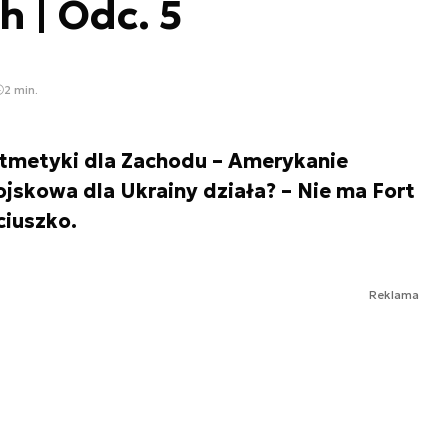
h | Odc. 5
2 min.
ytmetyki dla Zachodu – Amerykanie
jskowa dla Ukrainy działa? – Nie ma Fort
ciuszko.
Reklama