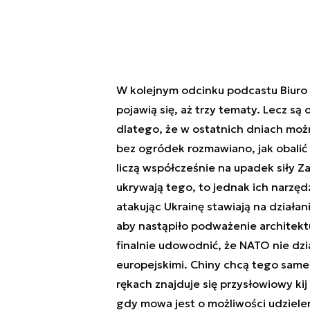
W kolejnym odcinku podcastu Biuro
pojawią się, aż trzy tematy. Lecz są
dlatego, że w ostatnich dniach moż
bez ogródek rozmawiano, jak obalić 
liczą współcześnie na upadek siły Za
ukrywają tego, to jednak ich narzędz
atakując Ukrainę stawiają na działa
aby nastąpiło podważenie architek
finalnie udowodnić, że NATO nie dz
europejskimi. Chiny chcą tego samego
rękach znajduje się przysłowiowy kij 
gdy mowa jest o możliwości udziele