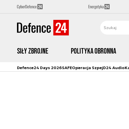
Siły zbrojne
Polityka obronna
Defence24 Days 2026
SAFE
Operacja Szpej
D24 Audio
K