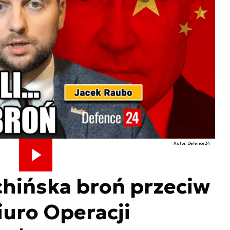
Autor. Defence24
. chińska broń przeciw
iuro Operacji