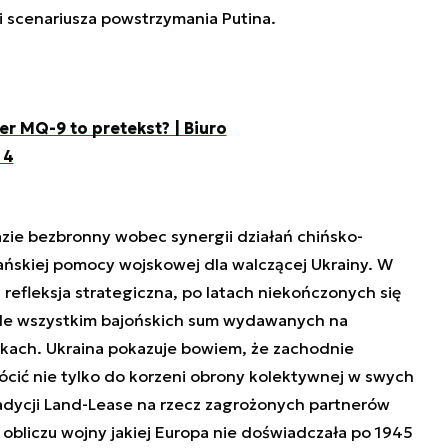
i scenariusza powstrzymania Putina.
er MQ-9 to pretekst? | Biuro
 4
zie bezbronny wobec synergii działań chińsko-
ańskiej pomocy wojskowej dla walczącej Ukrainy. W
efleksja strategiczna, po latach niekończonych się
zede wszystkim bajońskich sum wydawanych na
ach. Ukraina pokazuje bowiem, że zachodnie
ócić nie tylko do korzeni obrony kolektywnej w swych
radycji Land-Lease na rzecz zagrożonych partnerów
 obliczu wojny jakiej Europa nie doświadczała po 1945