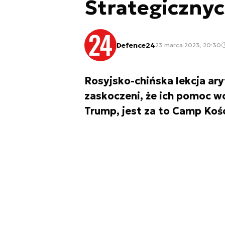
Strategicznyc
Defence24
23 marca 2023, 20:30
Rosyjsko-chińska lekcja ar
zaskoczeni, że ich pomoc wo
Trump, jest za to Camp Koś