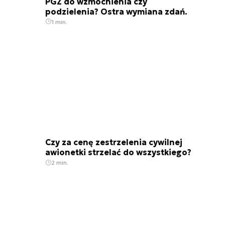
PGZ do wzmocnienia czy
podzielenia? Ostra wymiana zdań.
1 min.
Czy za cenę zestrzelenia cywilnej
awionetki strzelać do wszystkiego?
2 min.