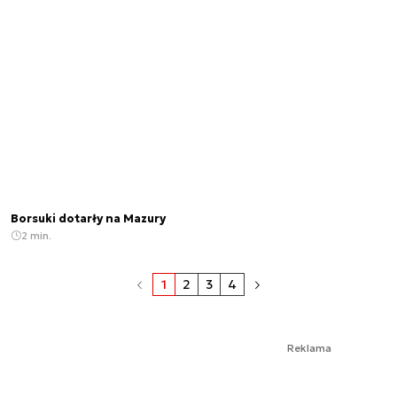
Borsuki dotarły na Mazury
2 min.
1
2
3
4
Reklama