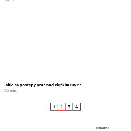
4 min.
Jakie są postępy prac nad ciężkim BWP?
2 min.
1
2
3
4
Reklama