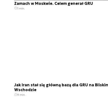
Zamach w Moskwie. Celem generał GRU
1 min.
Jak Iran stał się główną bazą dla GRU na Bliski
Wschodzie
9 min.