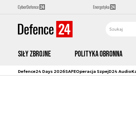
Siły zbrojne
Polityka obronna
Defence24 Days 2026
SAFE
Operacja Szpej
D24 Audio
K