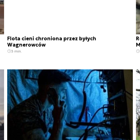
Flota cieni chroniona przez byłych
R
Wagnerowców
M
3 min.