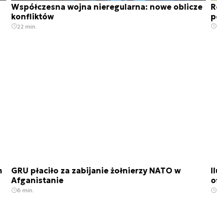
Współczesna wojna nieregularna: nowe oblicze
R
konfliktów
p
22 min.
m
GRU płaciło za zabijanie żołnierzy NATO w
I
Afganistanie
o
6 min.