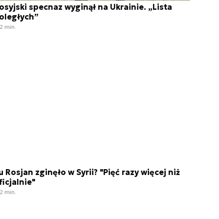
osyjski specnaz wyginął na Ukrainie. „Lista
oległych”
2 min.
lu Rosjan zginęło w Syrii? "Pięć razy więcej niż
ficjalnie"
2 min.