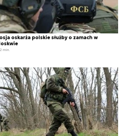
osja oskarża polskie służby o zamach w
oskwie
2 min.