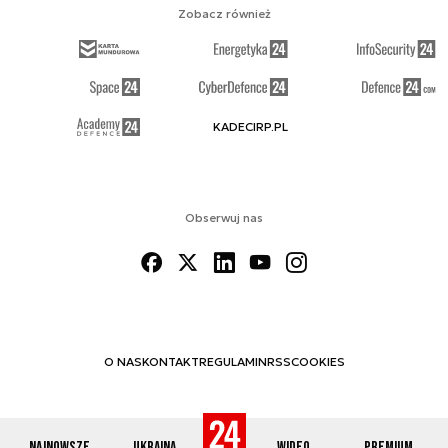
Zobacz również
KADECIRP.PL
Obserwuj nas
O NAS
KONTAKT
REGULAMIN
RSS
COOKIES
Najnowsze
Ukraina
Wideo
Premium