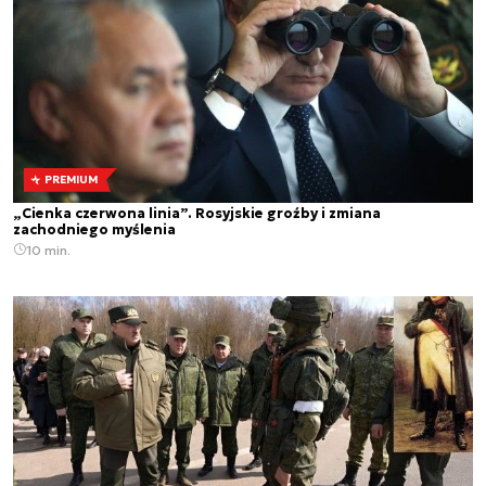
PREMIUM
„Cienka czerwona linia”. Rosyjskie groźby i zmiana
zachodniego myślenia
10 min.