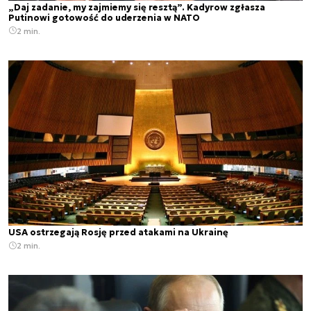
„Daj zadanie, my zajmiemy się resztą”. Kadyrow zgłasza
Putinowi gotowość do uderzenia w NATO
2 min.
USA ostrzegają Rosję przed atakami na Ukrainę
2 min.