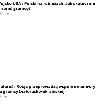
ojsko USA i Polski na rubieżach. Jak skutecznie
hronić granicę?
13 min.
iałoruś i Rosja przeprowadzą wspólne manewry
a granicy białorusko-ukraińskiej
1 min.