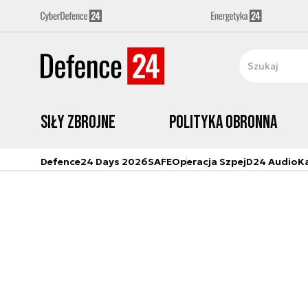
Siły zbrojne
Polityka obronna
Defence24 Days 2026
SAFE
Operacja Szpej
D24 Audio
K