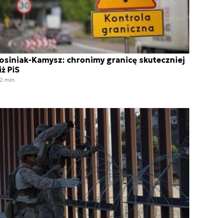
osiniak-Kamysz: chronimy granicę skuteczniej
iż PiS
2 min.