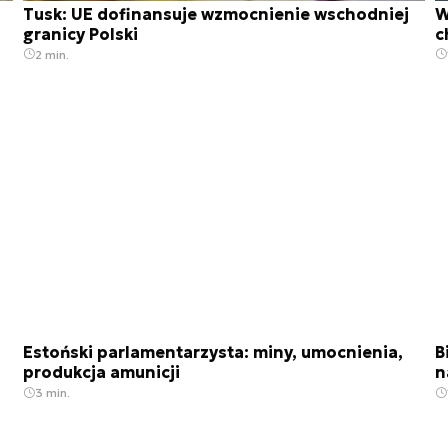
Tusk: UE dofinansuje wzmocnienie wschodniej
W
granicy Polski
c
2 min.
Estoński parlamentarzysta: miny, umocnienia,
B
produkcja amunicji
n
3 min.