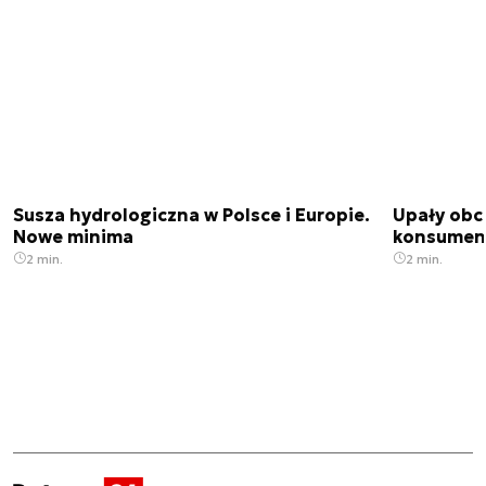
Susza hydrologiczna w Polsce i Europie.
Upały obci
Nowe minima
konsumenc
2 min.
2 min.