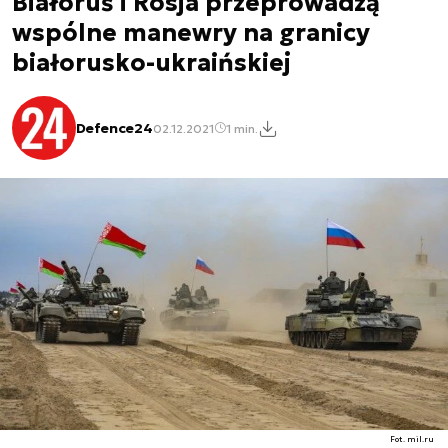
Białoruś i Rosja przeprowadzą
wspólne manewry na granicy
białorusko-ukraińskiej
Defence24
02.12.2021
1 min.
Fot. mil.ru