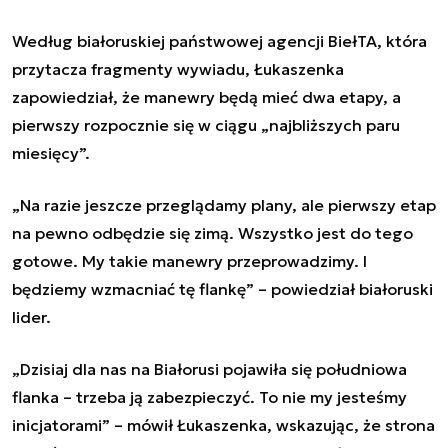
Według białoruskiej państwowej agencji BiełTA, która
przytacza fragmenty wywiadu, Łukaszenka
zapowiedział, że
manewry
będą mieć dwa etapy, a
pierwszy rozpocznie się w
ciągu
„najbliższych
paru
miesięcy
”.
„Na razie jeszcze przeglądamy plany, ale pierwszy etap
na pewno odbędzie się zimą. Wszystko jest do tego
gotowe. My takie
manewry
przeprowadzimy. I
będziemy wzmacniać tę flankę” – powiedział białoruski
lider.
„Dzisiaj dla nas na Białorusi pojawiła się południowa
flanka – trzeba ją zabezpieczyć. To nie my jesteśmy
inicjatorami” – mówił Łukaszenka, wskazując, że strona