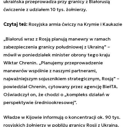
ukraińska przeprowadza przy
granicy
z Białorusią
ćwiczenie z udziałem 10 tys. żołnierzy.
Czytaj też:
Rosyjska armia ćwiczy na Krymie i Kaukazie
„Białoruś wraz z
Rosją
planują
manewry
w ramach
zabezpieczenia
granicy
południowej z Ukrainą” –
mówił w poniedziałek minister obrony tego kraju
Wiktar Chrenin. „Planujemy przeprowadzenie
manewrów wspólnie z naszymi partnerami,
najważniejszym sojusznikiem strategicznym,
Rosją
” –
powiedział Chrenin, cytowany przez agencję BiełTA.
Oświadczył on, że chodzi o „kompleks działań w
perspektywie średniookresowej”.
Władze w Kijowie informują o koncentracji ok. 90 tys.
rosyjskich żołnierzy w pobliżu
granicy
Rosji z Ukrainą.