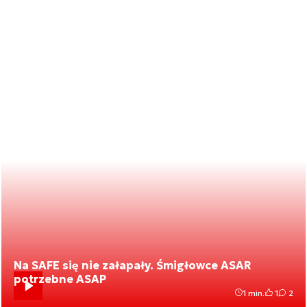
Na SAFE się nie załapały. Śmigłowce ASAR
potrzebne ASAP
1 min.
1
2