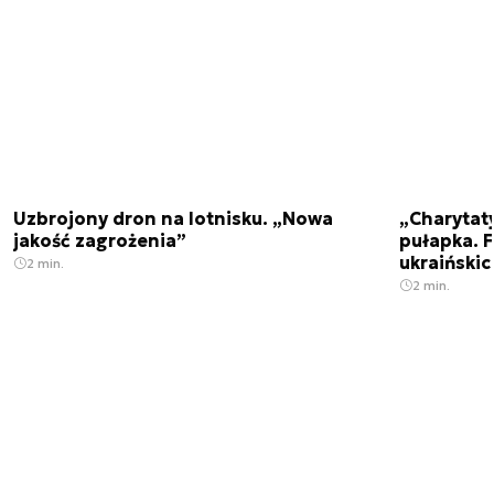
Uzbrojony dron na lotnisku. „Nowa
„Charytat
jakość zagrożenia”
pułapka. 
ukraińskic
2 min.
2 min.