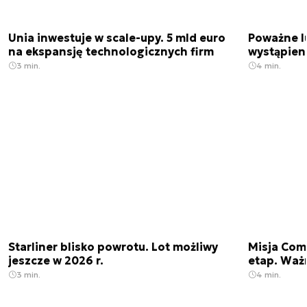
Unia inwestuje w scale-upy. 5 mld euro
Poważne l
na ekspansję technologicznych firm
wystąpien
3 min.
4 min.
Starliner blisko powrotu. Lot możliwy
Misja Come
jeszcze w 2026 r.
etap. Waż
3 min.
4 min.