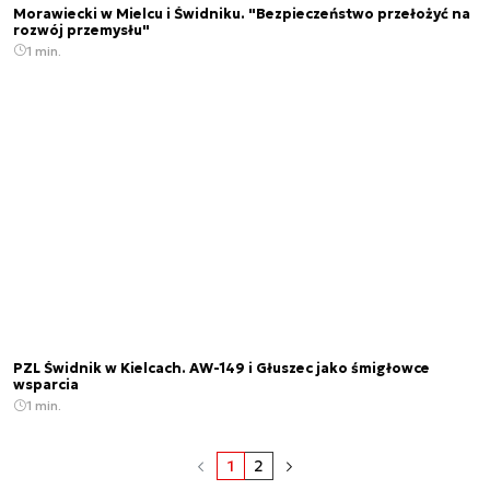
Morawiecki w Mielcu i Świdniku. "Bezpieczeństwo przełożyć na
rozwój przemysłu"
1 min.
PZL Świdnik w Kielcach. AW-149 i Głuszec jako śmigłowce
wsparcia
1 min.
1
2