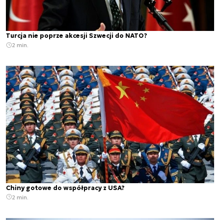
Turcja nie poprze akcesji Szwecji do NATO?
2 min.
Chiny gotowe do współpracy z USA?
2 min.