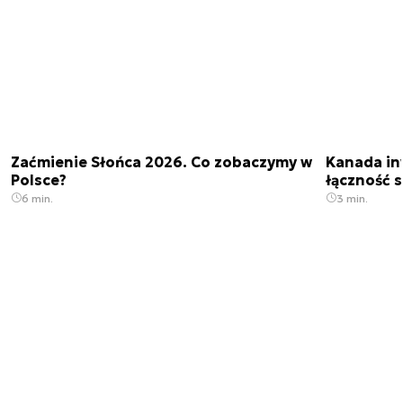
Zaćmienie Słońca 2026. Co zobaczymy w
Kanada in
Polsce?
łączność s
6 min.
3 min.