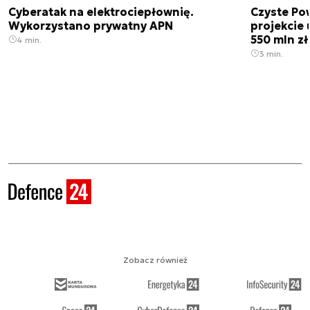
Cyberatak na elektrociepłownię.
Czyste Pow
Wykorzystano prywatny APN
projekcie
550 mln zł
4 min.
3 min.
Zobacz również