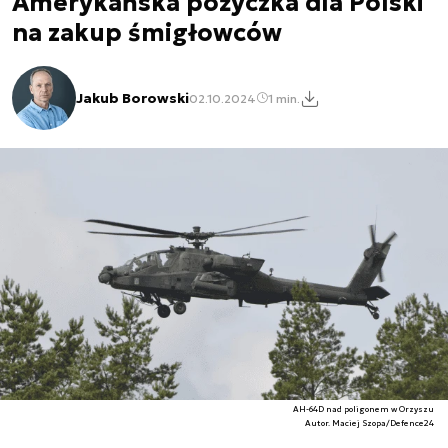
Amerykańska pożyczka dla Polski
na zakup śmigłowców
Jakub Borowski
02.10.2024
1 min.
AH-64D nad poligonem w Orzyszu
Autor. Maciej Szopa/Defence24