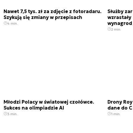
Nawet 7,5 tys. zł za zdjęcie z fotoradaru.
Służby zar
Szykują się zmiany w przepisach
wzrastały 
wynagrod
4 min.
2 min.
Młodzi Polacy w światowej czołówce.
Drony Roy
Sukces na olimpiadzie AI
dane do C
3 min.
1 min.