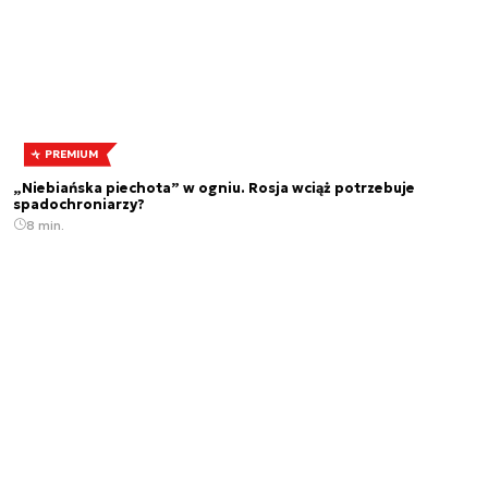
PREMIUM
„Niebiańska piechota” w ogniu. Rosja wciąż potrzebuje
spadochroniarzy?
8 min.