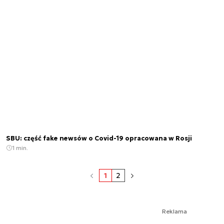
SBU: część fake newsów o Covid-19 opracowana w Rosji
1 min.
1
2
Reklama