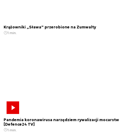
Krążowniki „Sława” przerobione na Zumwalty
1 min.
Pandemia koronawirusa narzędziem rywalizacji mocarstw
[Defence24 TV]
1 min.