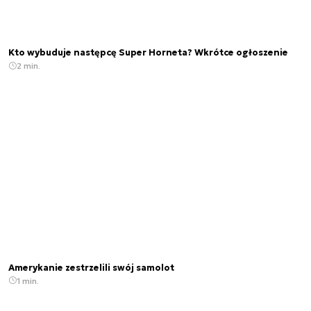
Kto wybuduje następcę Super Horneta? Wkrótce ogłoszenie
2 min.
Amerykanie zestrzelili swój samolot
1 min.