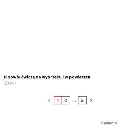
Finowie ćwiczą na wybrzeżu i w powietrzu
1 min.
1
2
...
5
Reklama