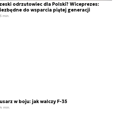
zeski odrzutowiec dla Polski? Wiceprezes:
iezbędne do wsparcia piątej generacji
5 min.
usarz w boju: jak walczy F-35
4 min.