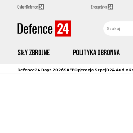
Siły zbrojne
Polityka obronna
Defence24 Days 2026
SAFE
Operacja Szpej
D24 Audio
K