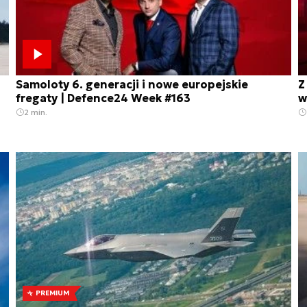
Samoloty 6. generacji i nowe europejskie
Z
fregaty | Defence24 Week #163
w
2 min.
PREMIUM