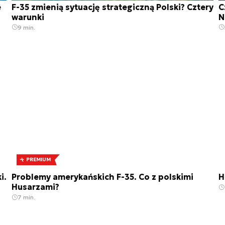
e
F-35 zmienią sytuację strategiczną Polski? Cztery
C
warunki
N
9 min.
PREMIUM
i.
Problemy amerykańskich F-35. Co z polskimi
H
Husarzami?
7 min.