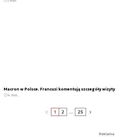
1 min.
Macron w Polsce. Francuzi komentują szczegóły wizyty
4 min.
1
2
...
25
Reklama