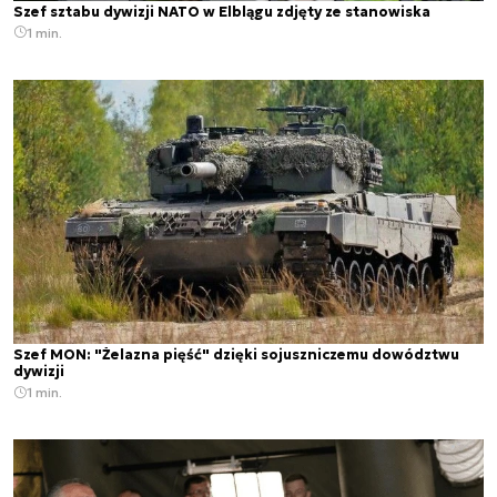
Szef sztabu dywizji NATO w Elblągu zdjęty ze stanowiska
1 min.
Szef MON: "Żelazna pięść" dzięki sojuszniczemu dowództwu
dywizji
1 min.