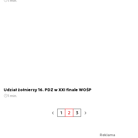
1 min.
Udział żołnierzy 16. PDZ w XXI finale WOŚP
1 min.
1
2
3
Reklama