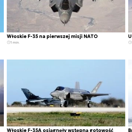
Włoskie F-35 na pierwszej misji NATO
U
1 min.
Włoskie F-35A osiągnęły wstępną gotowość
B