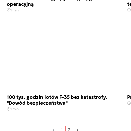
operacyjną
t
1 min.
100 tys. godzin lotów F-35 bez katastrofy.
P
"Dowód bezpieczeństwa"
1 min.
1
2