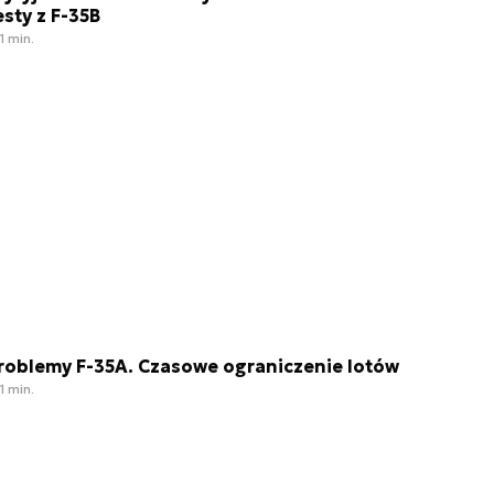
esty z F-35B
1 min.
roblemy F-35A. Czasowe ograniczenie lotów
1 min.