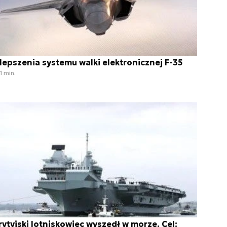
lepszenia systemu walki elektronicznej F-35
1 min.
rytyjski lotniskowiec wyszedł w morze. Cel: