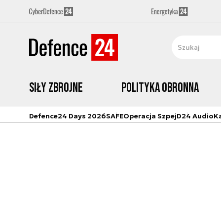
Siły zbrojne
Polityka obronna
Defence24 Days 2026
SAFE
Operacja Szpej
D24 Audio
K