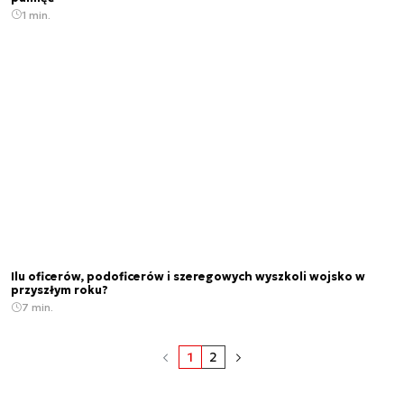
1 min.
Ilu oficerów, podoficerów i szeregowych wyszkoli wojsko w
przyszłym roku?
7 min.
1
2