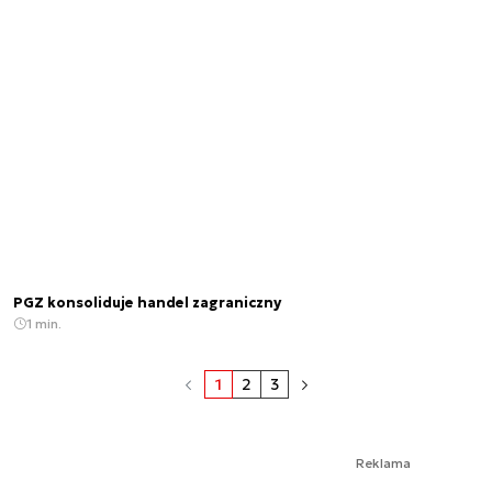
PGZ konsoliduje handel zagraniczny
1 min.
1
2
3
Reklama