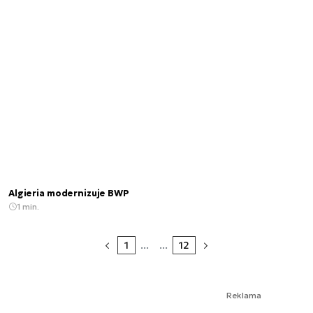
Algieria modernizuje BWP
1 min.
1
...
...
12
Reklama