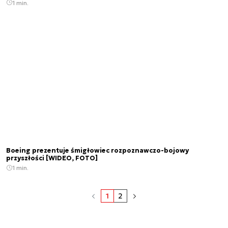
1 min.
Boeing prezentuje śmigłowiec rozpoznawczo-bojowy
przyszłości [WIDEO, FOTO]
1 min.
1
2