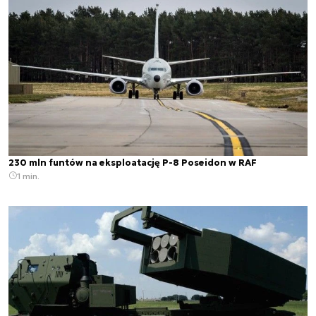
230 mln funtów na eksploatację P-8 Poseidon w RAF
1 min.