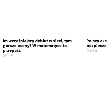
Im wcześniejszy debiut w sieci, tym
Polscy ek
gorsze oceny? W matematyce to
bezpiecze
przepaść
3 min.
4 min.