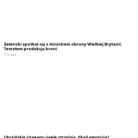
Zełenski spotkał się z ministrem obrony Wielkiej Brytanii.
Tematem produkcja broni
1 min.
Ukraińskie Uragany ciągle strzelają. Skąd amunicja?