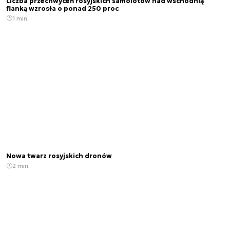
Liczba przechwyceń rosyjskich samolotów nad wschodnią
flanką wzrosła o ponad 250 proc
1 min.
Nowa twarz rosyjskich dronów
2 min.