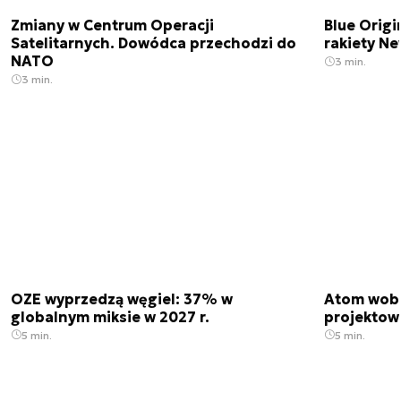
Zmiany w Centrum Operacji
Blue Origi
Satelitarnych. Dowódca przechodzi do
rakiety N
NATO
3 min.
3 min.
OZE wyprzedzą węgiel: 37% w
Atom wobe
globalnym miksie w 2027 r.
projektow
5 min.
5 min.