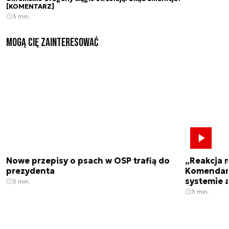
[KOMENTARZ]
3 min.
Mogą Cię zainteresować
Nowe przepisy o psach w OSP trafią do
„Reakcja 
prezydenta
Komendant
systemie 
3 min.
3 min.