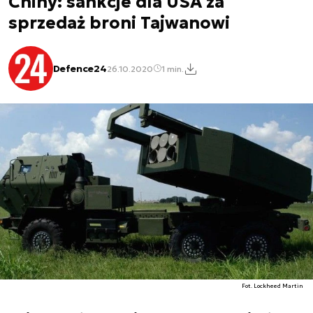
Chiny: sankcje dla USA za
sprzedaż broni Tajwanowi
Defence24
26.10.2020
1 min.
Fot. Lockheed Martin