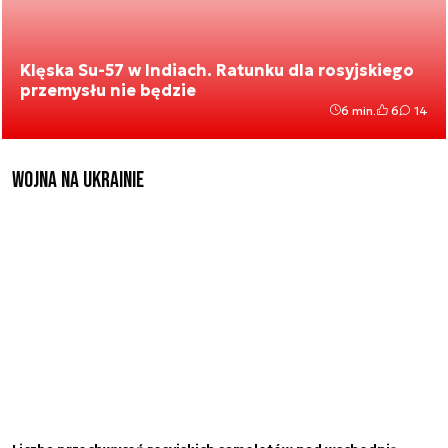
Klęska Su-57 w Indiach. Ratunku dla rosyjskiego
przemysłu nie będzie
6 min.
6
14
Wojna na Ukrainie