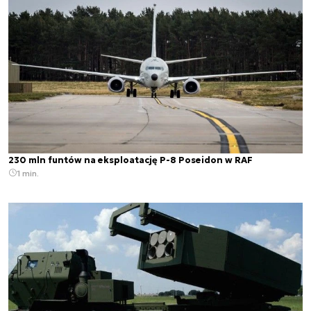
230 mln funtów na eksploatację P-8 Poseidon w RAF
1 min.