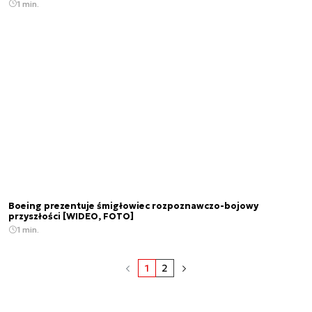
1 min.
Boeing prezentuje śmigłowiec rozpoznawczo-bojowy
przyszłości [WIDEO, FOTO]
1 min.
1
2