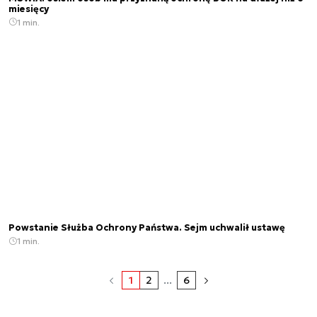
miesięcy
1 min.
Powstanie Służba Ochrony Państwa. Sejm uchwalił ustawę
1 min.
1
2
...
6