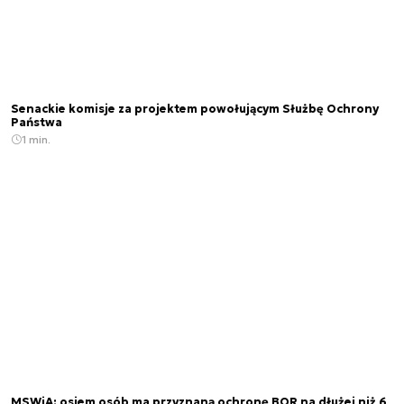
Senackie komisje za projektem powołującym Służbę Ochrony
Państwa
1 min.
MSWiA: osiem osób ma przyznaną ochronę BOR na dłużej niż 6