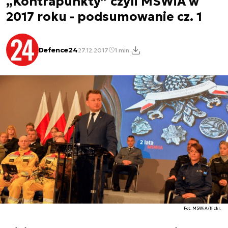
„Kontrapunkty” czyli MSWiA w
2017 roku - podsumowanie cz. 1
Defence24
27.12.2017
1 min.
Fot. MSWiA/flickr.