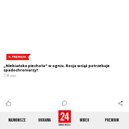
PREMIUM
„Niebiańska piechota” w ogniu. Rosja wciąż potrzebuje
spadochroniarzy?
8 min.
Najnowsze
Ukraina
Wideo
Premium