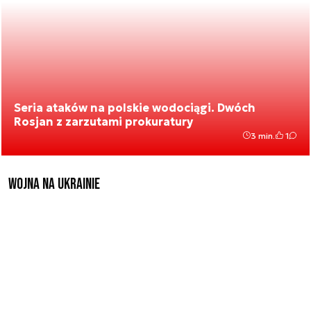
Seria ataków na polskie wodociągi. Dwóch
Rosjan z zarzutami prokuratury
3 min.
1
Wojna na Ukrainie