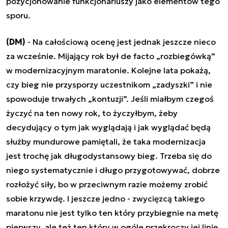
pozycjonowanie funkcjonariuszy jako elementów tego
sporu.
(DM)
- Na całościową ocenę jest jednak jeszcze nieco
za wcześnie. Mijający rok był de facto „rozbiegówką”
w modernizacyjnym maratonie. Kolejne lata pokażą,
czy bieg nie przysporzy uczestnikom „zadyszki” i nie
spowoduje trwałych „kontuzji”. Jeśli miałbym czegoś
życzyć na ten nowy rok, to życzyłbym, żeby
decydujący o tym jak wyglądają i jak wyglądać będą
służby mundurowe pamiętali, że taka modernizacja
jest trochę jak długodystansowy bieg. Trzeba się do
niego systematycznie i długo przygotowywać, dobrze
rozłożyć siły, bo w przeciwnym razie możemy zrobić
sobie krzywdę. I jeszcze jedno - zwycięzcą takiego
maratonu nie jest tylko ten który przybiegnie na metę
pierwszy, ale też ten który w ogóle przekroczy jej linię.