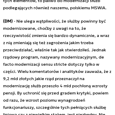
tych elementów, to paliwo do modernizacji służb
podlegających również naszemu, polskiemu MSWiA.
(DM)
- Nie ulega wątpliwości, że służby powinny być
modernizowane, choćby z uwagi na to, że
rzeczywistość zmienia się bardzo dynamicznie, a wraz
z nią zmieniają się też zagrożenia jakim trzeba
przeciwdziałać, właśnie tak jak stwierdziłeś. Jednak
rządowy program, nazywany modernizacyjnym, de
facto modernizacji sensu stricte dotyczy tylko w
części. Wielu komentatorów i analityków zauważa, że z
9,2 mld złotych jakie rząd przeznaczył na
modernizację służb przeszło 4 mld pochłoną wzrosty
pensji. By uchronić się przed gradem krytyki, powiem
od razu, że wzrost poziomu wynagrodzeń
funkcjonariuszy, szczególnie tych pełniących służbę
liniową czy z niewielkim stażem, jest niezbędny. Nie