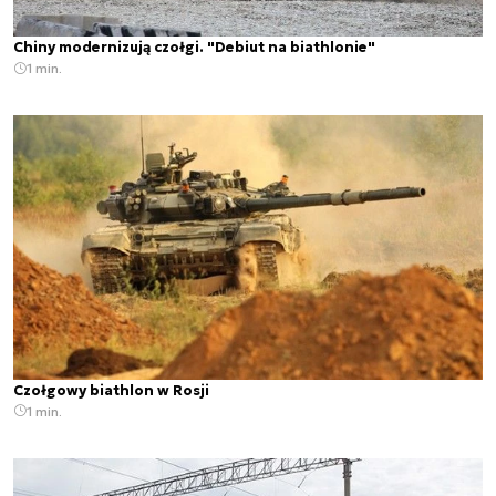
Chiny modernizują czołgi. "Debiut na biathlonie"
1 min.
Czołgowy biathlon w Rosji
1 min.