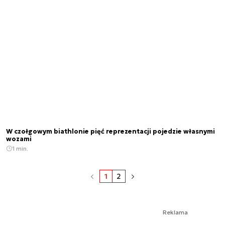
W czołgowym biathlonie pięć reprezentacji pojedzie własnymi
wozami
1 min.
1
2
Reklama