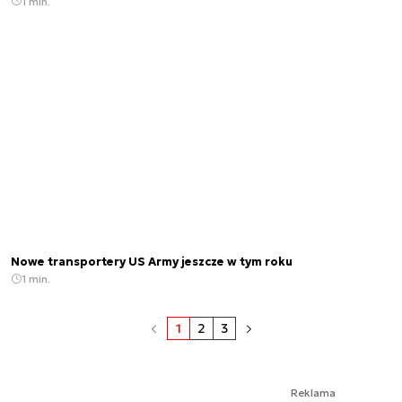
1 min.
Nowe transportery US Army jeszcze w tym roku
1 min.
1
2
3
Reklama