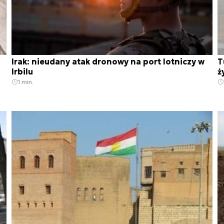
Irak: nieudany atak dronowy na port lotniczy w
T
Irbilu
ż
1 min.