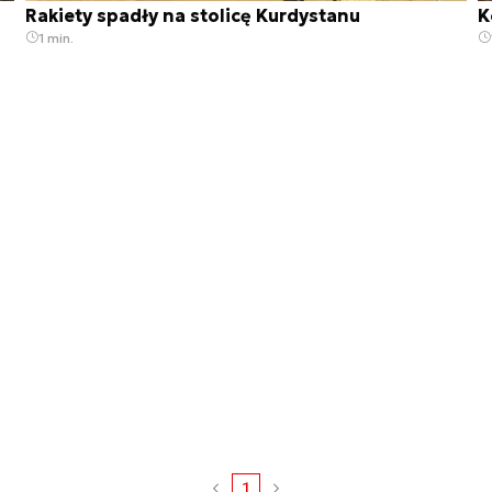
Rakiety spadły na stolicę Kurdystanu
K
1 min.
1