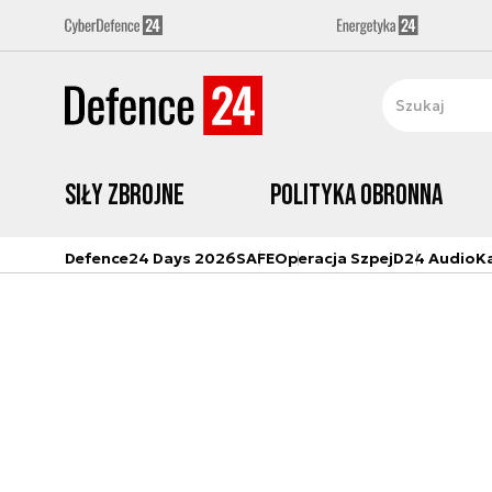
Siły zbrojne
Polityka obronna
Defence24 Days 2026
SAFE
Operacja Szpej
D24 Audio
K