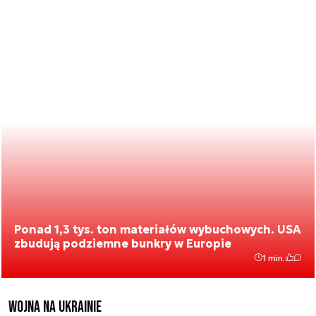
Ponad 1,3 tys. ton materiałów wybuchowych. USA
zbudują podziemne bunkry w Europie
1 min.
Wojna na Ukrainie