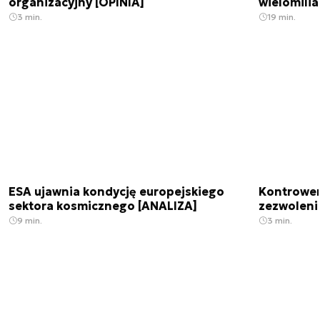
organizacyjny [OPINIA]
wielomili
3 min.
19 min.
ESA ujawnia kondycję europejskiego
Kontrowers
sektora kosmicznego [ANALIZA]
zezwoleni
9 min.
3 min.