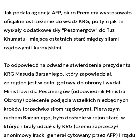
Jak podała agencja AFP, biuro Premiera wystosowało
oficjalne ostrzeżenie do władz KRG, po tym jak te
wysłały dodatkowe siły "Peszmergów" do Tuz
Khumatu - miejsca
ostatnich starć między siłami
rządowymi i kurdyjskimi.
To odpowiedź na
odważne stwierdzenia prezydenta
KRG Masuda Barzaniego
, który zapowiedział,
że
region jest w pełni gotowy do obrony
i wydał
Ministrowi ds. Peszmergów (odpowiednik Ministra
Obrony) polecenie
podjęcia wszelkich niezbędnych
kroków
(przeciwko siłom rządowym). Pierwszym
ruchem Barzaniego, było dosłanie w rejon starć, w
których brały udział siły KRG (czemu zaprzeczył
anonimowy iracki generał cytowany przez AFP) i rządu