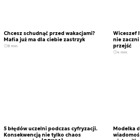
Chcesz schudnąć przed wakacjami?
Wiceszef 
Mafia już ma dla ciebie zastrzyk
nie zaczn
przejść
8 min.
4 min.
5 błędów uczelni podczas cyfryzacji.
Modelka da
Konsekwencją nie tylko chaos
wiadomośc