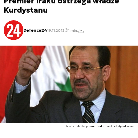
Premier Iraku ostrzega władze
Kurdystanu
Defence24
19.11.2012
1 min.
Nuri al-Maliki, premier Iraku - fot. thehotjoints.com