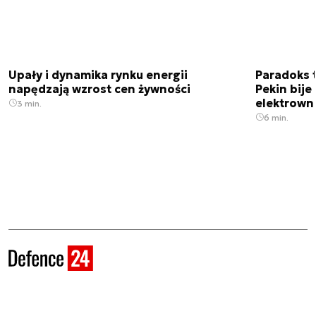
Upały i dynamika rynku energii
Paradoks 
napędzają wzrost cen żywności
Pekin bije
elektrown
3 min.
6 min.