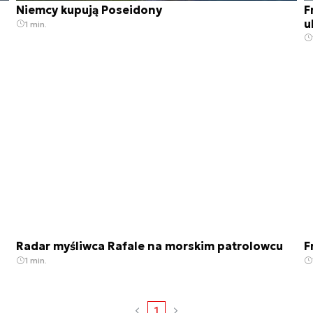
Niemcy kupują Poseidony
F
u
1 min.
Radar myśliwca Rafale na morskim patrolowcu
F
1 min.
1