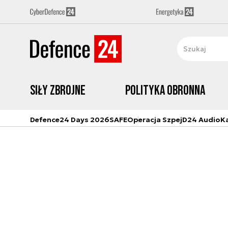
Siły zbrojne
Polityka obronna
Defence24 Days 2026
SAFE
Operacja Szpej
D24 Audio
K