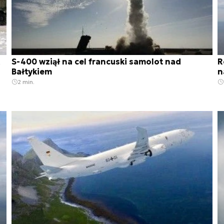
S-400 wziął na cel francuski samolot nad
R
Bałtykiem
n
2 min.