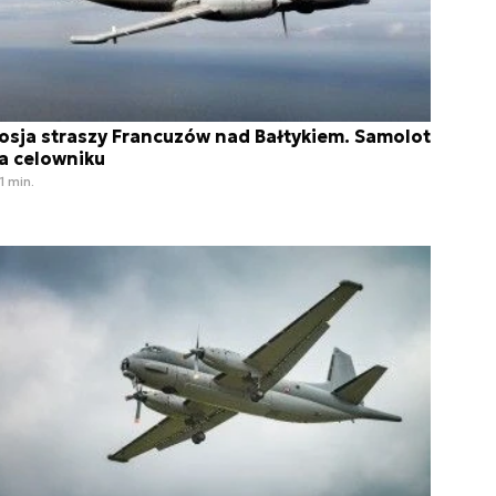
osja straszy Francuzów nad Bałtykiem. Samolot
a celowniku
1 min.