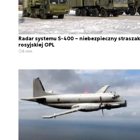
Radar systemu S-400 – niebezpieczny straszak
rosyjskiej OPL
6 min.