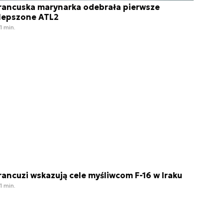
rancuska marynarka odebrała pierwsze
lepszone ATL2
1 min.
rancuzi wskazują cele myśliwcom F-16 w Iraku
1 min.