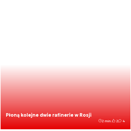
Płoną kolejne dwie rafinerie w Rosji
2 min.
2
4