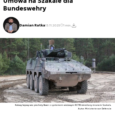
Umowa na Szakale dla
Bundeswehry
Damian Ratka
13.11.2025
1 min.
Kołowy bojowy wóz piechoty Boxer z systemem wieżowym RCT30 określany mianem Szakala.
Autor. Ministerie van Defensie