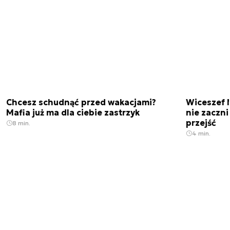
Chcesz schudnąć przed wakacjami?
Wiceszef 
Mafia już ma dla ciebie zastrzyk
nie zaczn
przejść
8 min.
4 min.