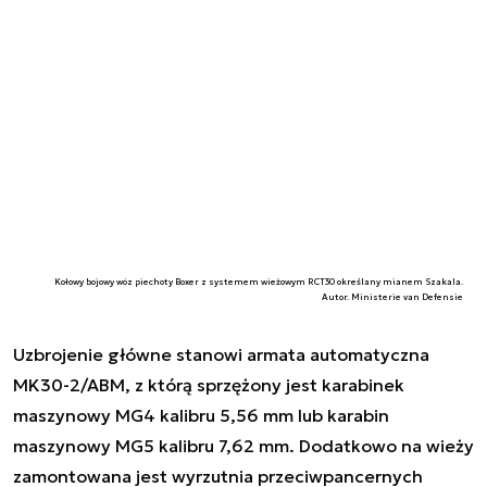
Kołowy bojowy wóz piechoty Boxer z systemem wieżowym RCT30 określany mianem Szakala.
Autor. Ministerie van Defensie
Uzbrojenie główne stanowi armata automatyczna
MK30-2/ABM, z którą sprzężony jest karabinek
maszynowy MG4 kalibru 5,56 mm lub karabin
maszynowy MG5 kalibru 7,62 mm. Dodatkowo na wieży
zamontowana jest wyrzutnia przeciwpancernych