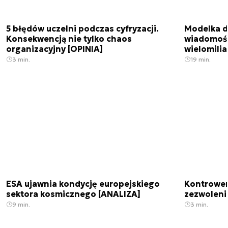
5 błędów uczelni podczas cyfryzacji.
Modelka da
Konsekwencją nie tylko chaos
wiadomośc
organizacyjny [OPINIA]
wielomili
3 min.
19 min.
ESA ujawnia kondycję europejskiego
Kontrowers
sektora kosmicznego [ANALIZA]
zezwoleni
9 min.
3 min.