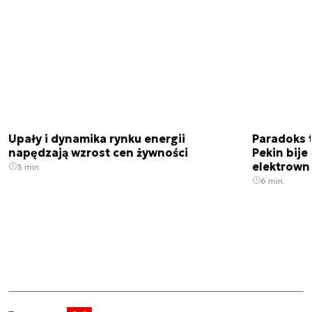
Upały i dynamika rynku energii
Paradoks 
napędzają wzrost cen żywności
Pekin bije
elektrown
3 min.
6 min.