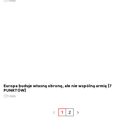
1 min.
Europa buduje własną obronę, ale nie wspólną armię [7
PUNKTÓW]
1 min.
1
2