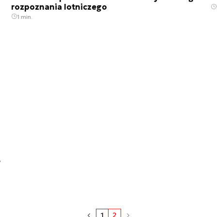
rozpoznania lotniczego
1 min.
e
1
2