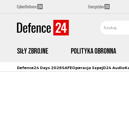
Siły zbrojne
Polityka obronna
Defence24 Days 2026
SAFE
Operacja Szpej
D24 Audio
K