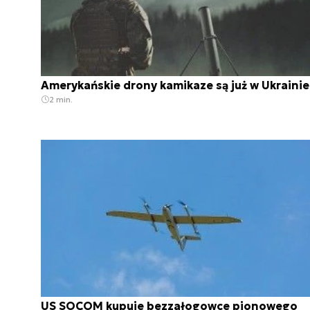
Amerykańskie drony kamikaze są już w Ukrainie
2 min.
US SOCOM kupuje bezzałogowce pionowego