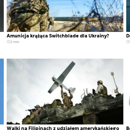
Amunicja krążąca Switchblade dla Ukrainy?
D
2 min.
Walki na Filipinach z udziałem amerykańskiego
B