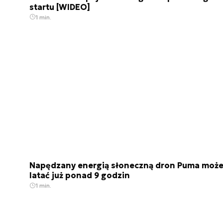
startu [WIDEO]
1 min.
Napędzany energią słoneczną dron Puma moż
latać już ponad 9 godzin
1 min.