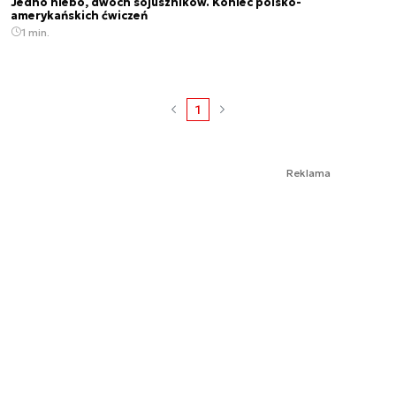
Jedno niebo, dwóch sojuszników. Koniec polsko-
amerykańskich ćwiczeń
1 min.
1
Reklama