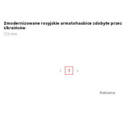
Zmodernizowane rosyjskie armatohaubice zdobyte przez
Ukraińców
2 min.
1
Reklama