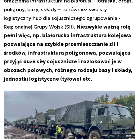
oraz pełna infrastruktura na Białorusi – lotniska, drogi,
poligony, bazy, składy – to również swoisty
logistyczny hub dla sojuszniczego zgrupowania -
Regionalnej Grupy Wojsk (Sił).
Niezwykle ważną rolę
pełni więc, np. białoruska infrastruktura kolejowa
pozwalająca na szybkie przemieszczanie sił i
środków, infrastruktura poligonowa, pozwalająca
przyjąć duże siły sojusznicze i rozlokować je w
obozach polowych, różnego rodzaju bazy i składy,
jednostki logistyczne (tyłowe) etc.