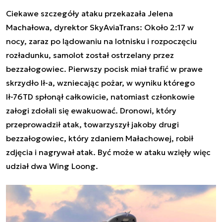
Ciekawe szczegóły ataku przekazała Jelena
Machałowa, dyrektor SkyAviaTrans: Około 2:17 w
nocy, zaraz po lądowaniu na lotnisku i rozpoczęciu
rozładunku, samolot został ostrzelany przez
bezzałogowiec. Pierwszy pocisk miał trafić w prawe
skrzydło Ił-a, wzniecając pożar, w wyniku którego
Ił-76TD spłonął całkowicie, natomiast członkowie
załogi zdołali się ewakuować. Dronowi, który
przeprowadził atak, towarzyszył jakoby drugi
bezzałogowiec, który zdaniem Małachowej, robił
zdjęcia i nagrywał atak. Być może w ataku wzięły więc
udział dwa Wing Loong.