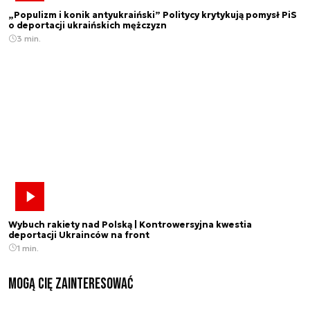
„Populizm i konik antyukraiński” Politycy krytykują pomysł PiS
o deportacji ukraińskich mężczyzn
3 min.
Wybuch rakiety nad Polską | Kontrowersyjna kwestia
deportacji Ukrainców na front
1 min.
Mogą Cię zainteresować