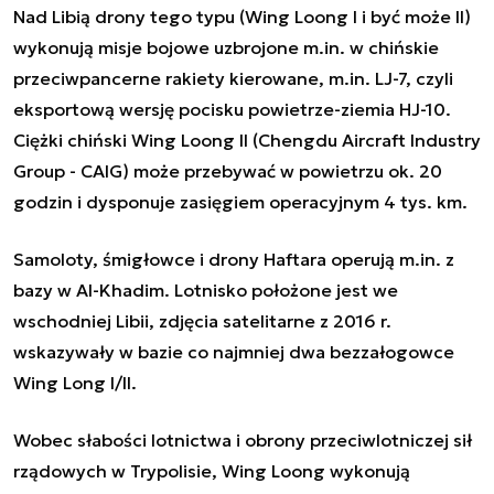
Nad Libią drony tego typu (Wing Loong I i być może II)
wykonują misje bojowe uzbrojone m.in. w chińskie
przeciwpancerne rakiety kierowane, m.in. LJ-7, czyli
eksportową wersję pocisku powietrze-ziemia HJ-10.
Ciężki chiński Wing Loong II (Chengdu Aircraft Industry
Group - CAIG) może przebywać w powietrzu ok. 20
godzin i dysponuje zasięgiem operacyjnym 4 tys. km.
Samoloty, śmigłowce i drony Haftara operują m.in. z
bazy w Al-Khadim. Lotnisko położone jest we
wschodniej Libii, zdjęcia satelitarne z 2016 r.
wskazywały w bazie co najmniej dwa bezzałogowce
Wing Long I/II.
Wobec słabości lotnictwa i obrony przeciwlotniczej sił
rządowych w Trypolisie, Wing Loong wykonują