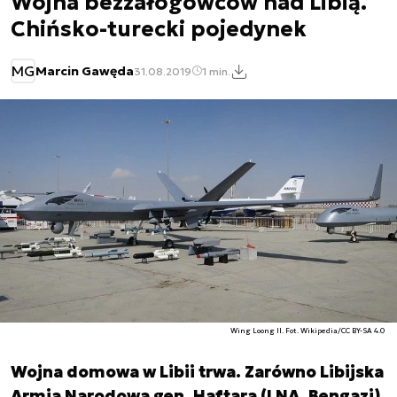
Wojna bezzałogowców nad Libią.
Chińsko-turecki pojedynek
MG
Marcin Gawęda
31.08.2019
1 min.
Wing Loong II. Fot. Wikipedia/CC BY-SA 4.0
Wojna domowa w Libii trwa. Zarówno Libijska
Armia Narodowa gen. Haftara (LNA, Bengazi),