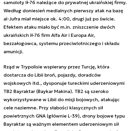
samoloty Ił-76 należące do prywatnej ukraińskiej firmy.
Według doniesień medialnych pierwszy atak na bazę
al-Jufra miał miejsce ok. 4:00, drugi już po świcie.
Efektem ataku miało być m.in. zniszczenie dwóch
ukraińskich Ił-76 firm Alfa Air i Europa Air,
bezzałogowca, systemu przeciwlotniczego i składu
amunicji.
Rząd w Trypolisie wspierany przez Turcję, która
dostarcza do Libii broń, pojazdy, doradców
wojskowych itd., dysponuje tureckimi uderzeniowymi
TB2 Bayraktar (Baykar Makina). TB2 są szeroko
wykorzystywane w Libii do misji bojowych, atakując
cele naziemne. Przy słabości klasycznych sił
powietrznych GNA (głównie L-39), drony bojowe typu
Bayraktar są ważnym elementem uderzeniowym sił