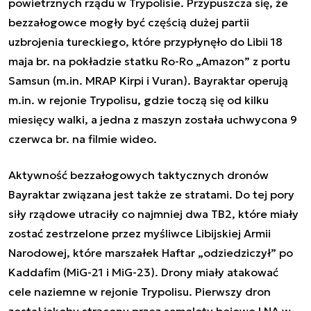
powietrznych rządu w Trypolisie. Przypuszcza się, że
bezzałogowce mogły być częścią dużej partii
uzbrojenia tureckiego, które przypłynęło do Libii 18
maja br. na pokładzie statku Ro-Ro „Amazon” z portu
Samsun (m.in. MRAP Kirpi i Vuran). Bayraktar operują
m.in. w rejonie Trypolisu, gdzie toczą się od kilku
miesięcy walki, a jedna z maszyn została uchwycona 9
czerwca br. na filmie wideo.
Aktywność bezzałogowych taktycznych dronów
Bayraktar związana jest także ze stratami. Do tej pory
siły rządowe utraciły co najmniej dwa TB2, które miały
zostać zestrzelone przez myśliwce Libijskiej Armii
Narodowej, które marszałek Haftar „odziedziczył” po
Kaddafim (MiG-21 i MiG-23). Drony miały atakować
cele naziemne w rejonie Trypolisu. Pierwszy dron