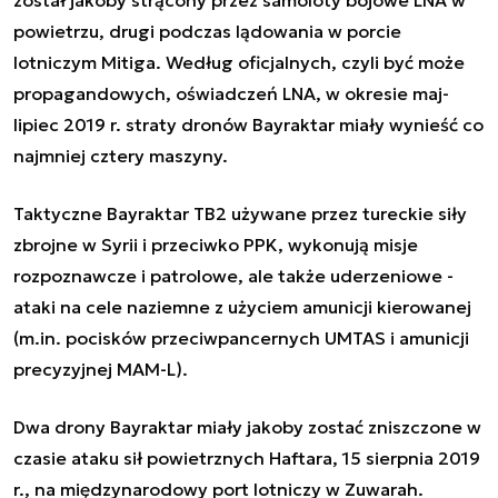
został jakoby strącony przez samoloty bojowe LNA w
powietrzu, drugi podczas lądowania w porcie
lotniczym Mitiga. Według oficjalnych, czyli być może
propagandowych, oświadczeń LNA, w okresie maj-
lipiec 2019 r. straty dronów Bayraktar miały wynieść co
najmniej cztery maszyny.
Taktyczne Bayraktar TB2 używane przez tureckie siły
zbrojne w Syrii i przeciwko PPK, wykonują misje
rozpoznawcze i patrolowe, ale także uderzeniowe -
ataki na cele naziemne z użyciem amunicji kierowanej
(m.in. pocisków przeciwpancernych UMTAS i amunicji
precyzyjnej MAM-L).
Dwa drony Bayraktar miały jakoby zostać zniszczone w
czasie ataku sił powietrznych Haftara, 15 sierpnia 2019
r., na międzynarodowy port lotniczy w Zuwarah.