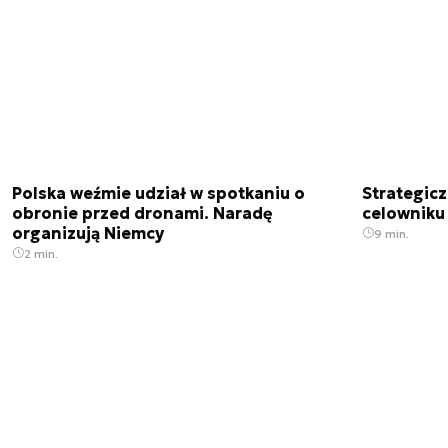
Polska weźmie udział w spotkaniu o
Strategic
obronie przed dronami. Naradę
celowniku 
organizują Niemcy
9 min.
2 min.