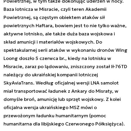
Powietrznej, w tym także dokonując uderzeń w nocy.
Baza lotnicza w Misracie, czyli teren Akademii
Powietrznej, są częstym obiektem ataków sił
powietrznych Haftara, bowiem jest to nie tylko ważne,
aktywne lotnisko, ale także duża baza wojskowa i
skład amunicji i materiałów wojskowych. Do
spektakularnej serii ataków w wykonaniu dronów Wing
Loong doszło 5 czerwca br., kiedy na lotnisku w
Misracie, zaraz po lądowaniu, zniszczony został Ił-76TD
należący do ukraińskiej kompanii lotniczej
SkyAviaTrans. Według oficjalnej wersji LNA samolot
miał transportować ładunek z Ankary do Misraty, w
domyśle broń, amunicję lub sprzęt wojskowy. Z kolei
oficjalna wersja ukraińskiego MSZ mówi o
przewożonym ładunku humanitarnym (pomoc
humanitarna dla libijskiego Czerwonego Półksiężyca).