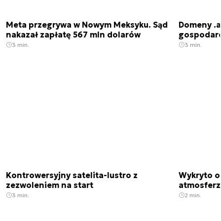
Meta przegrywa w Nowym Meksyku. Sąd
Domeny .ai
nakazał zapłatę 567 mln dolarów
gospodarek
3 min.
3 min.
Kontrowersyjny satelita-lustro z
Wykryto o
zezwoleniem na start
atmosfer
3 min.
2 min.