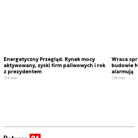
Energetyczny Przegląd. Rynek mocy
Wraca spr
aktywowany, zyski firm paliwowych i rok
budowie N
z prezydentem
alarmują
3 min.
6 min.