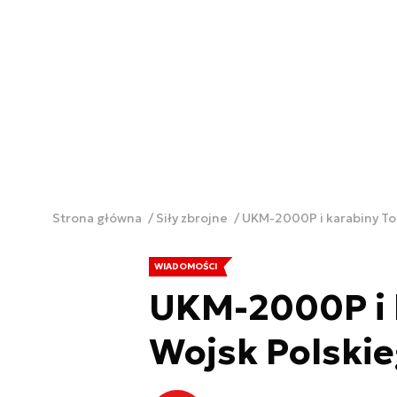
Strona główna
Siły zbrojne
UKM-2000P i karabiny To
WIADOMOŚCI
UKM-2000P i k
Wojsk Polski