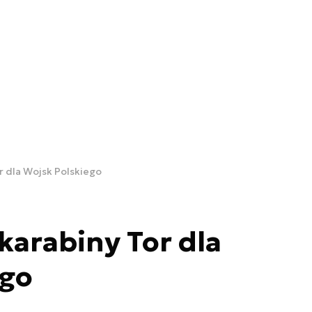
r dla Wojsk Polskiego
arabiny Tor dla
ego