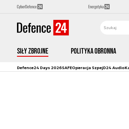
Siły zbrojne
Polityka obronna
Defence24 Days 2026
SAFE
Operacja Szpej
D24 Audio
K