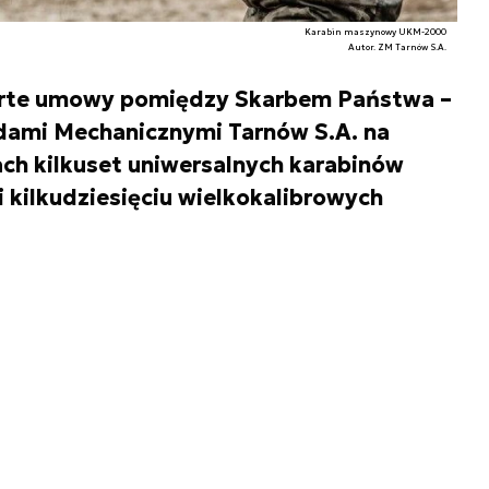
Karabin maszynowy UKM-2000
Autor. ZM Tarnów S.A.
warte umowy pomiędzy Skarbem Państwa –
adami Mechanicznymi Tarnów S.A. na
ach kilkuset uniwersalnych karabinów
ilkudziesięciu wielkokalibrowych