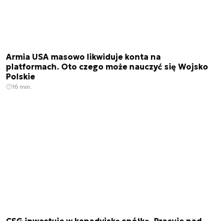
Armia USA masowo likwiduje konta na
platformach. Oto czego może nauczyć się Wojsko
Polskie
16 min.
CSG inwestuje w kanadyjską spółkę. Pracuje nad