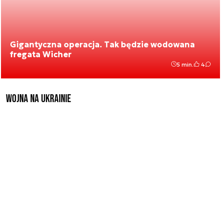
Gigantyczna operacja. Tak będzie wodowana
fregata Wicher
5 min.
4
Wojna na Ukrainie