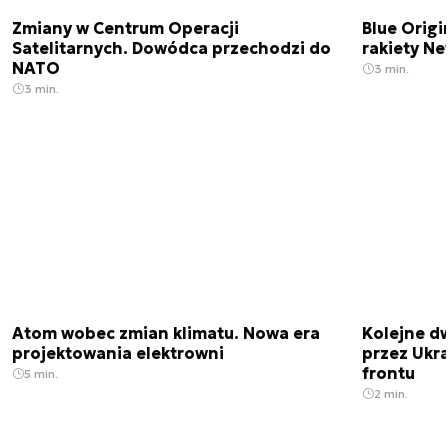
Zmiany w Centrum Operacji
Blue Origi
Satelitarnych. Dowódca przechodzi do
rakiety N
NATO
3 min.
3 min.
Atom wobec zmian klimatu. Nowa era
Kolejne d
projektowania elektrowni
przez Ukra
frontu
5 min.
2 min.