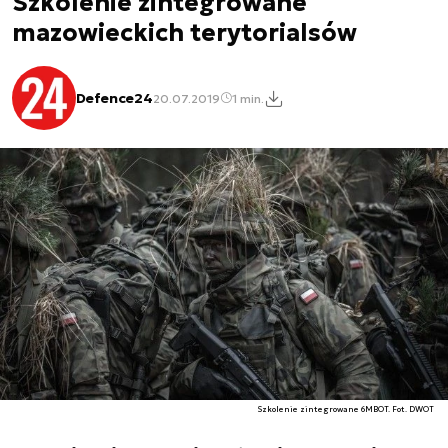
Szkolenie zintegrowane
mazowieckich terytorialsów
Defence24
20.07.2019
1 min.
Szkolenie zintegrowane 6MBOT. Fot. DWOT