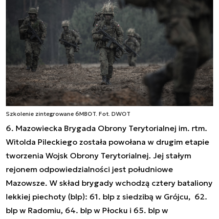
Szkolenie zintegrowane 6MBOT. Fot. DWOT
6. Mazowiecka Brygada Obrony Terytorialnej im. rtm.
Witolda Pileckiego została powołana w drugim etapie
tworzenia Wojsk Obrony Terytorialnej. Jej stałym
rejonem odpowiedzialności jest południowe
Mazowsze. W skład brygady wchodzą cztery bataliony
lekkiej piechoty (blp): 61. blp z siedzibą w Grójcu, 62.
blp w Radomiu, 64. blp w Płocku i 65. blp w