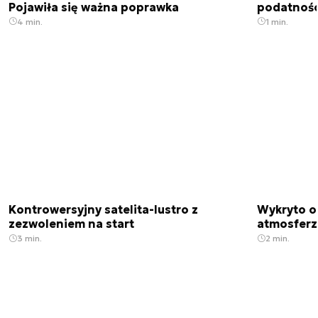
Pojawiła się ważna poprawka
podatnośc
4 min.
1 min.
Kontrowersyjny satelita-lustro z
Wykryto o
zezwoleniem na start
atmosfer
3 min.
2 min.