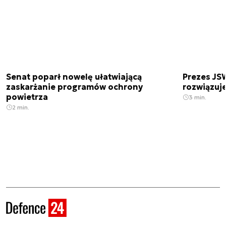
Senat poparł nowelę ułatwiającą
Prezes JSW
zaskarżanie programów ochrony
rozwiązuj
powietrza
3 min.
2 min.