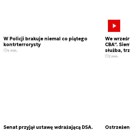
W Policji brakuje niemal co piątego
We wrześn
kontrterrorysty
CBA”. Siem
służba, tr
4 min.
2 min.
Senat przyjął ustawę wdrażającą DSA.
Ostrzeżen