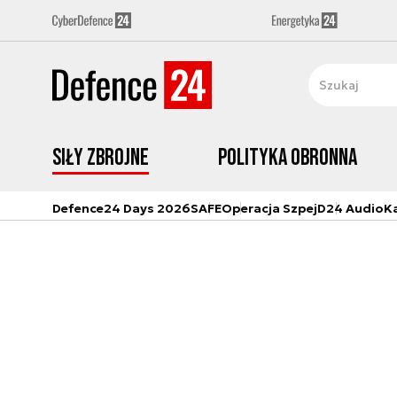
Siły zbrojne
Polityka obronna
Defence24 Days 2026
SAFE
Operacja Szpej
D24 Audio
K