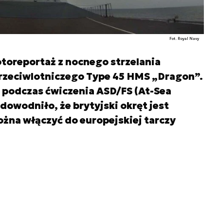
Fot. Royal Navy
otoreportaż z nocnego strzelania
przeciwlotniczego Type 45 HMS „Dragon”.
 podczas ćwiczenia ASD/FS (At-Sea
owodniło, że brytyjski okręt jest
ożna włączyć do europejskiej tarczy