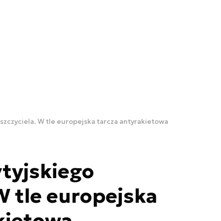
iszczyciela. W tle europejska tarcza antyrakietowa
ytyjskiego
W tle europejska
kietowa