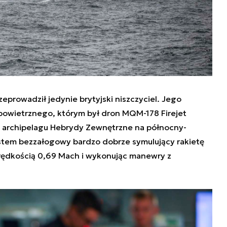
eprowadził jedynie brytyjski niszczyciel. Jego
powietrznego, którym był dron MQM-178 Firejet
 archipelagu
Hebrydy
Zewnętrzne na północny-
 system bezzałogowy bardzo dobrze symulujący rakietę
prędkością 0,69 Mach i wykonując manewry z