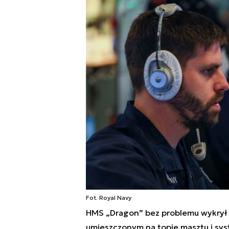
Fot. Royal Navy
HMS
„
Dragon
”
bez problemu wykrył 
umieszczonym na topie masztu i sys