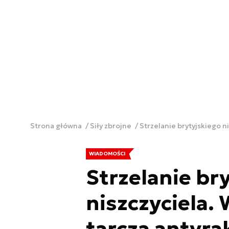
Strona główna
Siły zbrojne
Strzelanie brytyjskiego n
WIADOMOŚCI
Strzelanie br
niszczyciela. 
tarcza antyra