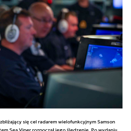
zbliżający się cel radarem wielofunkcyjnym Samson
tem Sea Viper rozpoczął jego śledzenie. Po wydaniu