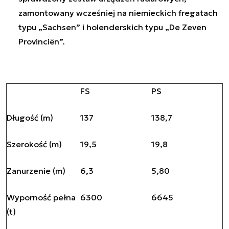
zamontowany wcześniej na niemieckich fregatach
typu „Sachsen” i holenderskich typu „De Zeven
Provinciën”.
FS
PS
Długość (m)
137
138,7
Szerokość (m)
19,5
19,8
Zanurzenie (m)
6,3
5,80
Wyporność pełna
6300
6645
(t)