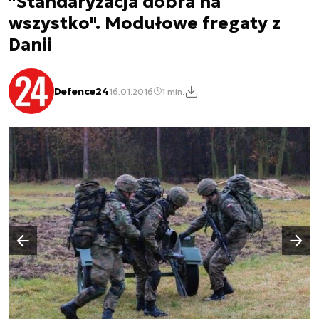
"Standaryzacja dobra na
wszystko". Modułowe fregaty z
Danii
Defence24
16.01.2016
1 min.
Następny slajd
Poprzedni slajd