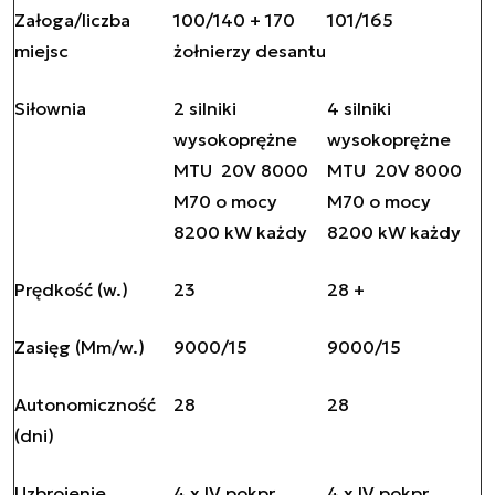
Załoga/liczba
100/140 + 170
101/165
miejsc
żołnierzy desantu
Siłownia
2 silniki
4 silniki
wysokoprężne
wysokoprężne
MTU 20V 8000
MTU 20V 8000
M70 o mocy
M70 o mocy
8200 kW każdy
8200 kW każdy
Prędkość (w.)
23
28 +
Zasięg (Mm/w.)
9000/15
9000/15
Autonomiczność
28
28
(dni)
Uzbrojenie
4 x IV pokpr
4 x IV pokpr