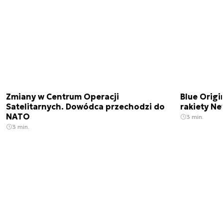
Zmiany w Centrum Operacji
Blue Origi
Satelitarnych. Dowódca przechodzi do
rakiety N
NATO
3 min.
3 min.