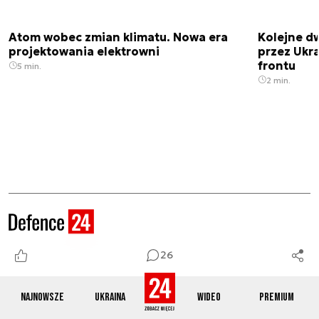
Atom wobec zmian klimatu. Nowa era
Kolejne d
projektowania elektrowni
przez Ukra
frontu
5 min.
2 min.
26
Zobacz również
Najnowsze
Ukraina
Wideo
Premium