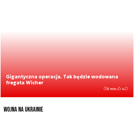
Gigantyczna operacja. Tak będzie wodowana
fregata Wicher
5 min.
4
Wojna na Ukrainie