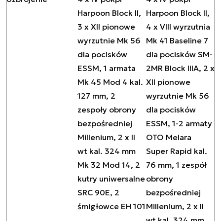
Harpoon Block II,
Harpoon Block II,
3 x XII pionowe
4 x VIII wyrzutnia
wyrzutnie Mk 56
Mk 41 Baseline 7
dla pocisków
dla pocisków SM-
ESSM, 1 armata
2MR Block IIIA, 2 x
Mk 45 Mod 4 kal.
XII pionowe
127 mm, 2
wyrzutnie Mk 56
zespoły obrony
dla pocisków
bezpośredniej
ESSM, 1-2 armaty
Millenium, 2 x II
OTO Melara
wt kal. 324 mm
Super Rapid kal.
Mk 32 Mod 14, 2
76 mm, 1 zespół
kutry uniwersalne
obrony
SRC 90E, 2
bezpośredniej
śmigłowce EH 101
Millenium, 2 x II
wt kal. 324 mm