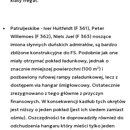
klasy fregat.
Patruljeskibe -
Iver Huitfeldt
(F 361),
Peter
Willemoes
(F 362),
Niels Juel
(F 363) noszące
imiona słynnych duńskich admirałów, są bardzo
zbliżone konstrukcyjne do FS. Podobnie jak one
miały otrzymać pokład ładunkowy, jednak o
znacznie mniejszej powierzchni (100 m²) i
pozbawiony rufowej rampy załadunkowej, lecz z
dostępem via hangar śmigłowcowy. Ostatecznie
zrezygnowano z tego głównie z przyczyn
finansowych. W konsekwencji kadłub tych okrętów
jest niższy o jeden pokład (jest ich siedem zamiast
ośmiu). Oszczędności te doprowadziły również do
odchudzenia hangaru który mieści tylko jeden