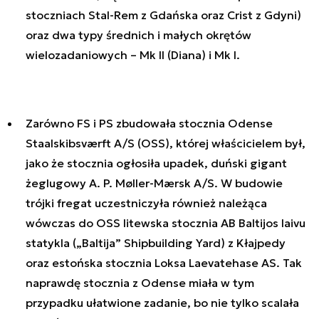
stoczniach Stal-Rem z Gdańska oraz Crist z Gdyni)
oraz dwa typy średnich i małych okrętów
wielozadaniowych – Mk II (Diana) i Mk I.
Zarówno FS i PS zbudowała stocznia Odense
Staalskibsværft A/S (OSS), której właścicielem był,
jako że stocznia ogłosiła upadek, duński gigant
żeglugowy A. P. Møller-Mærsk A/S. W budowie
trójki fregat uczestniczyła również należąca
wówczas do OSS litewska stocznia AB Baltijos laivu
statykla („Baltija” Shipbuilding Yard) z Kłajpedy
oraz estońska stocznia Loksa Laevatehase AS. Tak
naprawdę stocznia z Odense miała w tym
przypadku ułatwione zadanie, bo nie tylko scalała