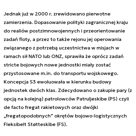
Jednak już w 2000 r. zrewidowano pierwotne
zamierzenia. Dopasowanie polityki zagranicznej kraju
do realiów postzimnowojennych i przeorientowanie
zadań floty, a przez to także rejonu jej operowania
związanego z potrzebą uczestnictwa w misjach w
ramach sił NATO lub ONZ, sprawiła że oprócz zadań
stricte bojowych nowe jednostki miały zostać
przystosowane m.in. do transportu wojskowego.
Koncepcja S3 ewoluowała w kierunku budowy
jednostek dwóch klas. Zdecydowano o zakupie pary (z
opcją na kolejną) patrolowców Patruljeskibe (PS) czyli
de facto fregat rakietowych oraz dwójki
„fregatopodobnych” okrętów bojowo-logistycznych
Fleksibelt Støtteskibe (FS).