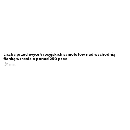
Liczba przechwyceń rosyjskich samolotów nad wschodnią
flanką wzrosła o ponad 250 proc
1 min.