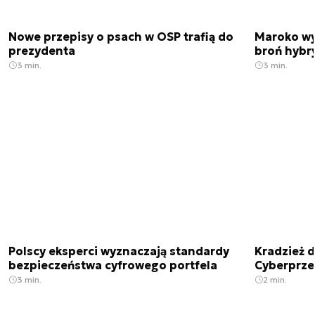
Nowe przepisy o psach w OSP trafią do
Maroko wy
prezydenta
broń hybr
3 min.
3 min.
Polscy eksperci wyznaczają standardy
Kradzież 
bezpieczeństwa cyfrowego portfela
Cyberprze
3 min.
2 min.