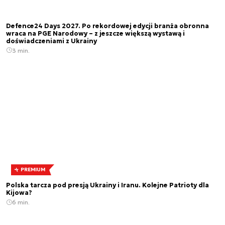
Defence24 Days 2027. Po rekordowej edycji branża obronna
wraca na PGE Narodowy – z jeszcze większą wystawą i
doświadczeniami z Ukrainy
3 min.
PREMIUM
Polska tarcza pod presją Ukrainy i Iranu. Kolejne Patrioty dla
Kijowa?
6 min.