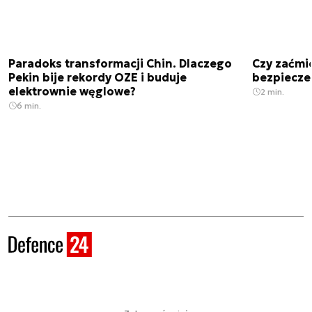
Paradoks transformacji Chin. Dlaczego
Czy zaćmi
Pekin bije rekordy OZE i buduje
bezpiecze
elektrownie węglowe?
2 min.
6 min.