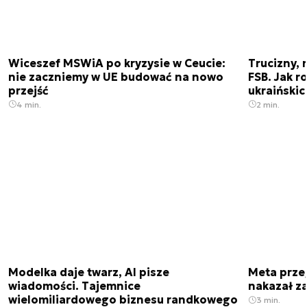
Wiceszef MSWiA po kryzysie w Ceucie:
Trucizny, 
nie zaczniemy w UE budować na nowo
FSB. Jak r
przejść
ukraiński
4 min.
2 min.
Modelka daje twarz, AI pisze
Meta prze
wiadomości. Tajemnice
nakazał z
wielomiliardowego biznesu randkowego
3 min.