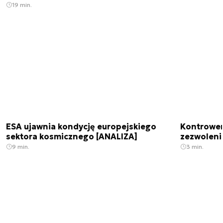
19 min.
ESA ujawnia kondycję europejskiego
Kontrowers
sektora kosmicznego [ANALIZA]
zezwoleni
9 min.
3 min.