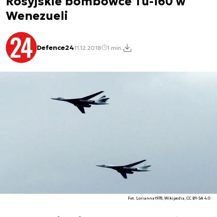
Rosyjskie bombowce Tu-160 w
Wenezueli
Defence24
11.12.2018
1 min.
Fot. Lorianna1978, Wikipedia, CC BY-SA 4.0