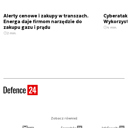
Alerty cenowe i zakupy w transzach.
Cyberatak
Energa daje firmom narzędzie do
Wykorzyst
zakupu gazu i prądu
4 min.
2 min.
Zobacz również