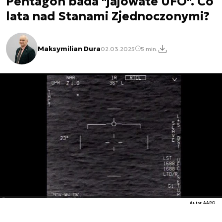
Pentagon bada "jajowate UFO". Co
lata nad Stanami Zjednoczonymi?
Maksymilian Dura
02.03.2025
5 min.
Autor. AARO