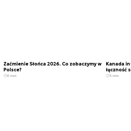
Zaćmienie Słońca 2026. Co zobaczymy w
Kanada in
Polsce?
łączność s
6 min.
3 min.