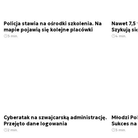
Policja stawia na ośrodki szkolenia. Na
Nawet 7,5 
mapie pojawią się kolejne placówki
Szykują si
3 min.
4 min.
Cyberatak na szwajcarską administrację.
Młodzi Po
Przejęto dane logowania
Sukces na 
2 min.
3 min.