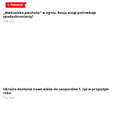
PREMIUM
„Niebiańska piechota” w ogniu. Rosja wciąż potrzebuje
spadochroniarzy?
8 min.
Ukraina dostanie nowe wieże do Leopardów 1. Już w przyszłym
roku
4 min.