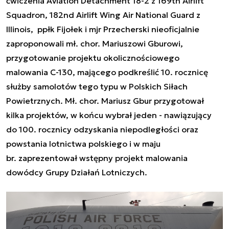
ćwiczenia Aviation Detachment 18-2 z 169th Airlift
Squadron, 182nd Airlift Wing Air National Guard z
Illinois, ppłk Fijołek i mjr Przecherski nieoficjalnie
zaproponowali mł. chor. Mariuszowi Gburowi,
przygotowanie projektu okolicznościowego
malowania C-130, mającego podkreślić 10. rocznicę
służby samolotów tego typu w Polskich Siłach
Powietrznych. Mł. chor. Mariusz Gbur przygotował
kilka projektów, w końcu wybrał jeden - nawiązujący
do 100. rocznicy odzyskania niepodległości oraz
powstania lotnictwa polskiego i w maju
br. zaprezentował wstępny projekt malowania
dowódcy Grupy Działań Lotniczych.