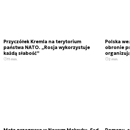
Przyczółek Kremla na terytorium
Polska we
państwa NATO. „Rosja wykorzystuje
obronie p
każdą słabość”
organizuj
11 min.
2 min.
Meta przegrywa w Nowym Meksyku. Sąd
Domeny .ai