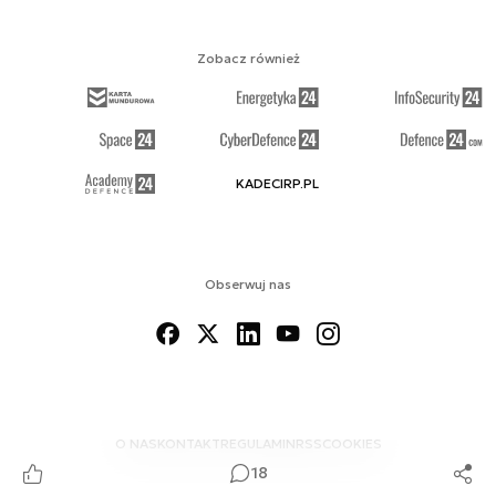
Zobacz również
KADECIRP.PL
Obserwuj nas
O NAS
KONTAKT
REGULAMIN
RSS
COOKIES
18