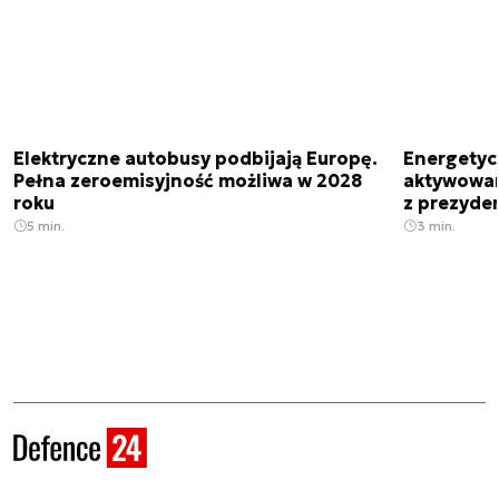
Elektryczne autobusy podbijają Europę.
Energetyc
Pełna zeroemisyjność możliwa w 2028
aktywowany
roku
z prezyde
5 min.
3 min.