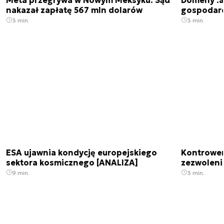
nakazał zapłatę 567 mln dolarów
gospodarek
3 min.
3 min.
ESA ujawnia kondycję europejskiego
Kontrowers
sektora kosmicznego [ANALIZA]
zezwoleni
9 min.
3 min.