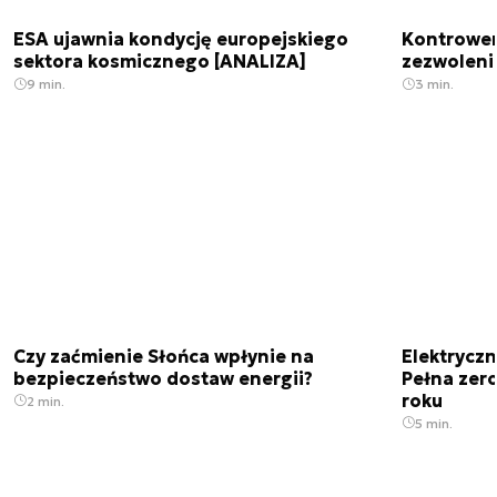
ESA ujawnia kondycję europejskiego
Kontrowers
sektora kosmicznego [ANALIZA]
zezwoleni
9 min.
3 min.
Czy zaćmienie Słońca wpłynie na
Elektrycz
bezpieczeństwo dostaw energii?
Pełna zer
roku
2 min.
5 min.