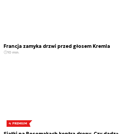
Francja zamyka drzwi przed głosem Kremla
10 min.
PREMIUM
Siatki na Rosomakach kontra drony. Czy dadzą