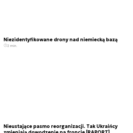
Niezidentyfikowane drony nad niemiecką bazą
2 min.
Nieustające pasmo reorganizacji. Tak Ukraińcy
zmieniają dowodzenie na froncie [RAPORT]