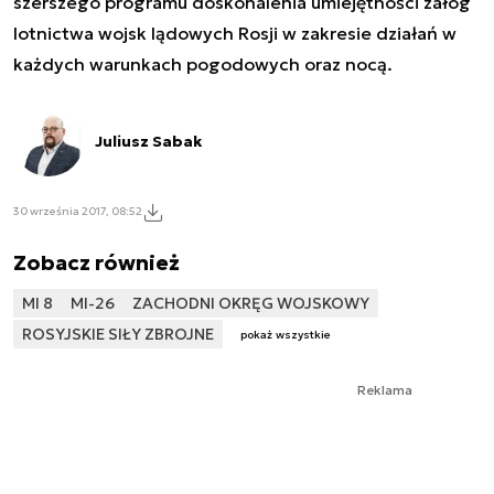
szerszego programu doskonalenia umiejętności załóg
lotnictwa wojsk lądowych Rosji w zakresie działań w
każdych warunkach pogodowych oraz nocą.
Juliusz Sabak
30 września 2017, 08:52
Zobacz również
MI 8
MI-26
ZACHODNI OKRĘG WOJSKOWY
ROSYJSKIE SIŁY ZBROJNE
pokaż wszystkie
Reklama