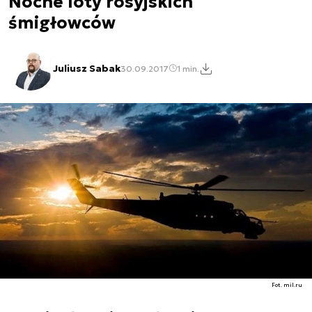
Nocne loty rosyjskich
śmigłowców
Juliusz Sabak
30.09.2017
1 min.
Fot. mil.ru