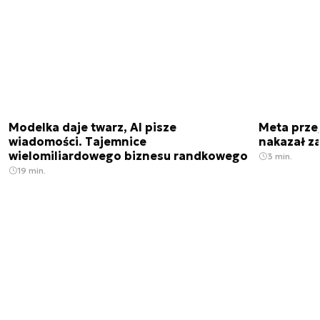
Modelka daje twarz, AI pisze
Meta prze
wiadomości. Tajemnice
nakazał z
wielomiliardowego biznesu randkowego
3 min.
19 min.