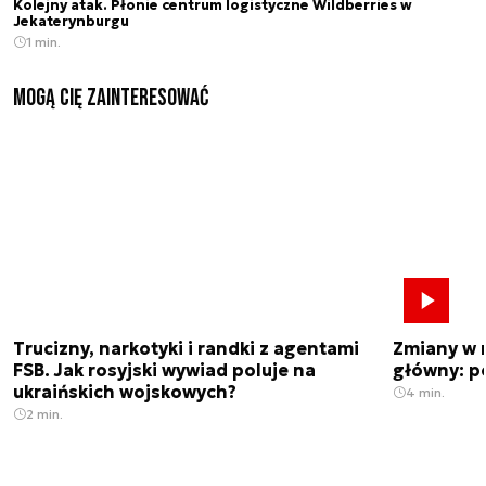
Kolejny atak. Płonie centrum logistyczne Wildberries w
Jekaterynburgu
1 min.
Mogą Cię zainteresować
Trucizny, narkotyki i randki z agentami
Zmiany w 
FSB. Jak rosyjski wywiad poluje na
główny: p
ukraińskich wojskowych?
4 min.
2 min.