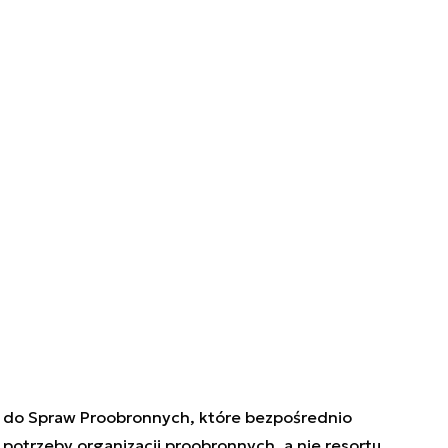
o do Spraw Proobronnych, które bezpośrednio
otrzeby organizacji proobronnych, a nie resortu