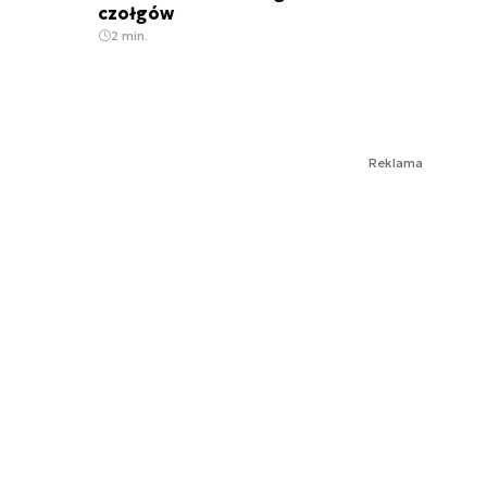
czołgów
2 min.
Reklama