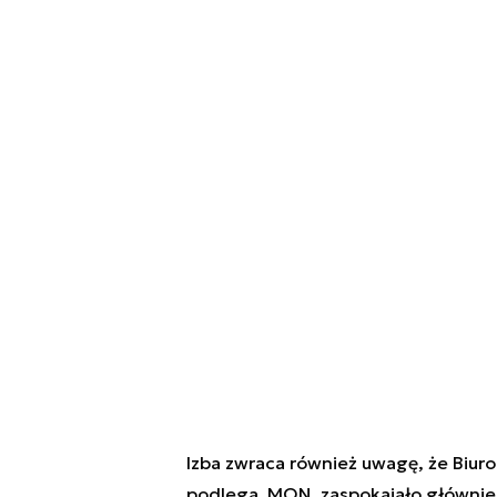
Izba zwraca również uwagę, że Biur
podlega MON, zaspokajało głównie p