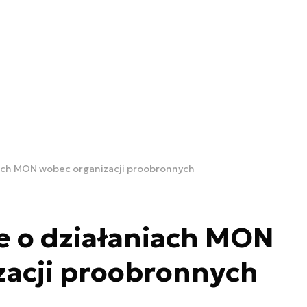
iach MON wobec organizacji proobronnych
e o działaniach MON
zacji proobronnych