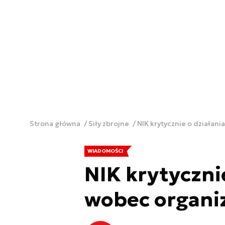
Strona główna
Siły zbrojne
NIK krytycznie o działan
WIADOMOŚCI
NIK krytyczni
wobec organi