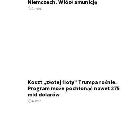
Niemczech. Wiózł amunicję
2 min.
Koszt „złotej floty” Trumpa rośnie.
Program może pochłonąć nawet 275
mld dolarów
4 min.