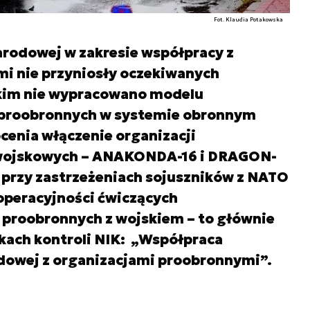
Fot. Klaudia Potakowska
arodowej w zakresie współpracy z
i nie przyniosły oczekiwanych
tkim nie wypracowano modelu
 proobronnych w systemie obronnym
cenia włączenie organizacji
 wojskowych – ANAKONDA-16 i DRAGON-
 przy zastrzeżeniach sojuszników z NATO
operacyjności ćwiczących
i proobronnych z wojskiem – to głównie
ikach kontroli NIK: „Współpraca
dowej z organizacjami proobronnymi”.