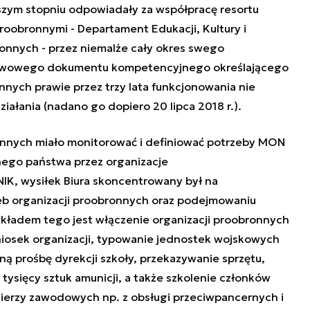
zym stopniu odpowiadały za współpracę resortu
roobronnymi - Departament Edukacji, Kultury i
ronnych - przez niemalże cały okres swego
tawowego dokumentu kompetencyjnego określającego
nnych prawie przez trzy lata funkcjonowania nie
ałania (nadano go dopiero 20 lipca 2018 r.).
onnych miało monitorować i definiować potrzeby MON
nego państwa przez organizacje
IK, wysiłek Biura skoncentrowany był na
eb organizacji proobronnych oraz podejmowaniu
zykładem tego jest włączenie organizacji proobronnych
osek organizacji, typowanie jednostek wojskowych
ą prośbę dyrekcji szkoły, przekazywanie sprzętu,
 tysięcy sztuk amunicji, a także szkolenie członków
nierzy zawodowych np. z obsługi przeciwpancernych i