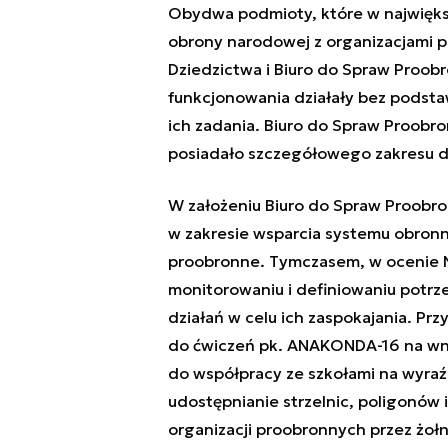
Obydwa podmioty, które w najwięks
obrony narodowej z organizacjami p
Dziedzictwa i Biuro do Spraw Proob
funkcjonowania działały bez pods
ich zadania. Biuro do Spraw Proobro
posiadało szczegółowego zakresu dzi
W założeniu Biuro do Spraw Proobr
w zakresie wsparcia systemu obron
proobronne. Tymczasem, w ocenie N
monitorowaniu i definiowaniu potrz
działań w celu ich zaspokajania. Pr
do ćwiczeń pk. ANAKONDA-16 na wni
do współpracy ze szkołami na wyraźn
udostępnianie strzelnic, poligonów i
organizacji proobronnych przez żoł