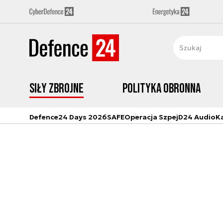
Siły zbrojne
Polityka obronna
Defence24 Days 2026
SAFE
Operacja Szpej
D24 Audio
K