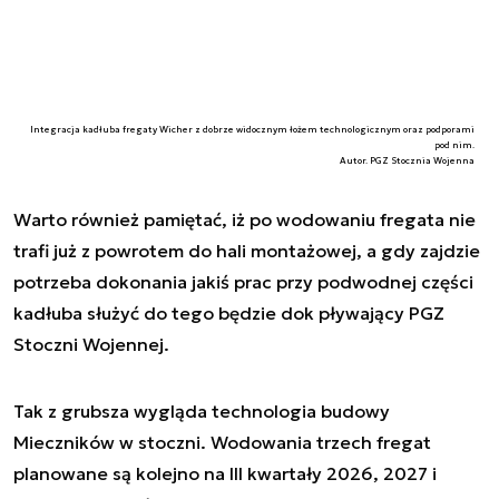
Integracja kadłuba fregaty Wicher z dobrze widocznym łożem technologicznym oraz podporami
pod nim.
Autor. PGZ Stocznia Wojenna
Warto również pamiętać, iż po wodowaniu fregata nie
trafi już z powrotem do hali montażowej, a gdy zajdzie
potrzeba dokonania jakiś prac przy podwodnej części
kadłuba służyć do tego będzie dok pływający PGZ
Stoczni Wojennej.
Tak z grubsza wygląda technologia budowy
Mieczników w stoczni. Wodowania trzech fregat
planowane są kolejno na III kwartały 2026, 2027 i