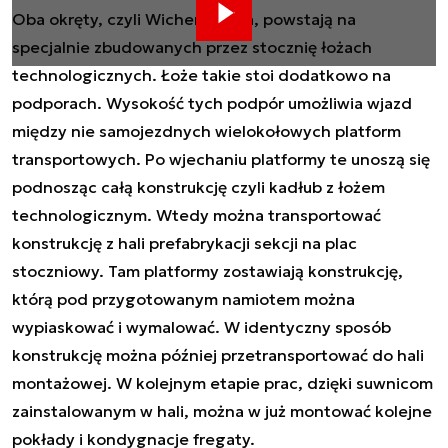
Oba okręty, czyli Wicher i Burza, powstają na
specjalnie zbudowanych przez stocznię łożach
technologicznych. Łoże takie stoi dodatkowo na
podporach. Wysokość tych podpór umożliwia wjazd
między nie samojezdnych wielokołowych platform
transportowych. Po wjechaniu platformy te unoszą się
podnosząc całą konstrukcję czyli kadłub z łożem
technologicznym. Wtedy można transportować
konstrukcję z hali prefabrykacji sekcji na plac
stoczniowy. Tam platformy zostawiają konstrukcję,
którą pod przygotowanym namiotem można
wypiaskować i wymalować. W identyczny sposób
konstrukcję można później przetransportować do hali
montażowej. W kolejnym etapie prac, dzięki suwnicom
zainstalowanym w hali, można w już montować kolejne
pokłady i kondygnacje fregaty.