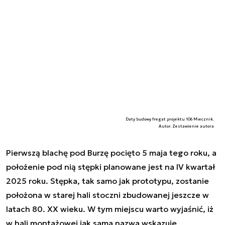
Daty budowy fregat projektu 106 Miecznik.
Autor. Zestawienie autora
Pierwszą blachę pod Burzę pocięto 5 maja tego roku, a
położenie pod nią stępki planowane jest na IV kwartał
2025 roku. Stępka, tak samo jak prototypu, zostanie
położona w starej hali stoczni zbudowanej jeszcze w
latach 80. XX wieku. W tym miejscu warto wyjaśnić, iż
w hali montażowej jak sama nazwa wskazuje