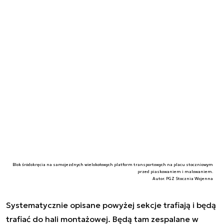
Blok śródokręcia na samojezdnych wielokołowych platform transportowych na placu stoczniowym
przed piaskowaniem i malowaniem.
Autor. PGZ Stocznia Wojenna
Systematycznie opisane powyżej sekcje trafiają i będą
trafiać do hali montażowej. Będą tam zespalane w