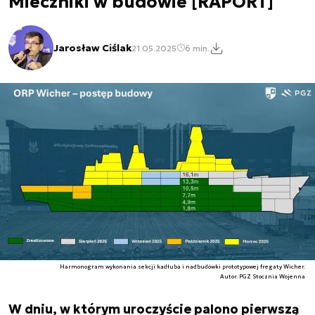
Mieczniki w budowie [RAPORT]
Jarosław Ciślak
21.05.2025
6 min.
Harmonogram wykonania sekcji kadłuba i nadbudówki prototypowej fregaty Wicher.
Autor. PGZ Stocznia Wojenna
W dniu, w którym uroczyście palono pierwszą