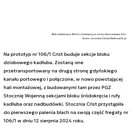
Blok śródokręcia Wichra budowany w starej dwunawowej hali.
Autor. Jarosław Ciślak/Defence24.pl
Na prototyp nr 106/1 Crist buduje sekcje bloku
dziobowego kadłuba. Zostaną one
przetransportowany na drugą stronę gdyńskiego
kanału portowego i połączone, w nowo powstającej
hali montażowej, z budowanymi tam przez PGZ
Stocznię Wojenną sekcjami bloku śródokręcia i rufy
kadłuba oraz nadbudówki. Stocznia Crist przystąpiła
do pierwszego palenia blach na swoją część fregaty nr
106/1 w dniu 12 sierpnia 2024 roku.