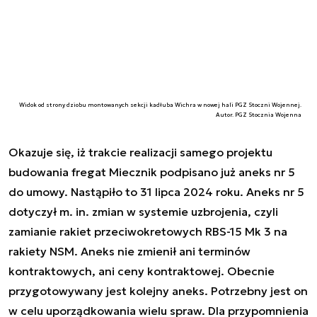
Widok od strony dziobu montowanych sekcji kadłuba Wichra w nowej hali PGZ Stoczni Wojennej.
Autor. PGZ Stocznia Wojenna
Okazuje się, iż trakcie realizacji samego projektu
budowania fregat Miecznik podpisano już aneks nr 5
do umowy. Nastąpiło to 31 lipca 2024 roku. Aneks nr 5
dotyczył m. in. zmian w systemie uzbrojenia, czyli
zamianie rakiet przeciwokretowych RBS-15 Mk 3 na
rakiety NSM. Aneks nie zmienił ani terminów
kontraktowych, ani ceny kontraktowej. Obecnie
przygotowywany jest kolejny aneks. Potrzebny jest on
w celu uporządkowania wielu spraw. Dla przypomnienia