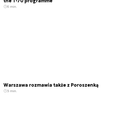
the T-70 programme
6 min.
Warszawa rozmawia także z Poroszenką
3 min.