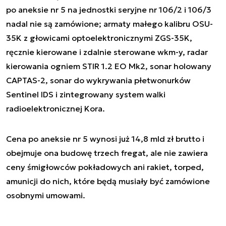
po aneksie nr 5 na jednostki seryjne nr 106/2 i 106/3
nadal nie są zamówione; armaty małego kalibru OSU-
35K z głowicami optoelektronicznymi ZGS-35K,
ręcznie kierowane i zdalnie sterowane wkm-y, radar
kierowania ogniem STIR 1.2 EO Mk2, sonar holowany
CAPTAS-2, sonar do wykrywania płetwonurków
Sentinel IDS i zintegrowany system walki
radioelektronicznej Kora.
Cena po aneksie nr 5 wynosi już 14,8 mld zł brutto i
obejmuje ona budowę trzech fregat, ale nie zawiera
ceny śmigłowców pokładowych ani rakiet, torped,
amunicji do nich, które będą musiały być zamówione
osobnymi umowami.