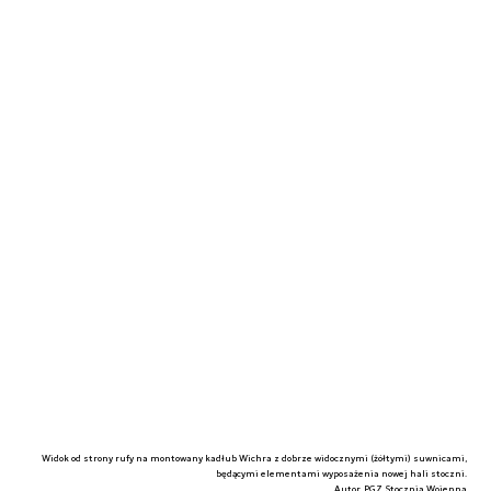
Widok od strony rufy na montowany kadłub Wichra z dobrze widocznymi (żółtymi) suwnicami,
będącymi elementami wyposażenia nowej hali stoczni.
Autor. PGZ Stocznia Wojenna