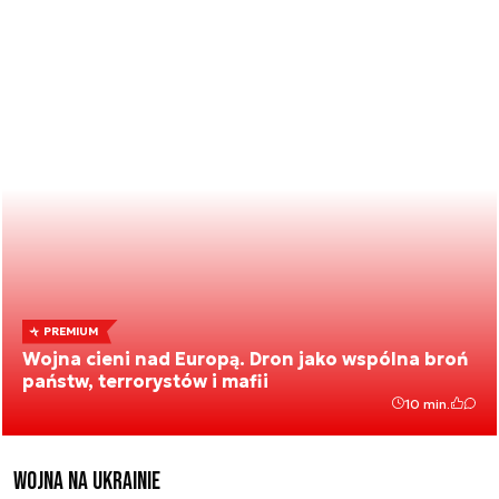
PREMIUM
Wojna cieni nad Europą. Dron jako wspólna broń
państw, terrorystów i mafii
10 min.
Wojna na Ukrainie