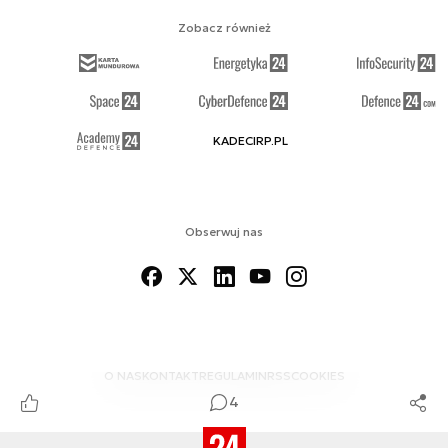
Zobacz również
KADECIRP.PL
Obserwuj nas
O NAS
KONTAKT
REGULAMIN
RSS
COOKIES
4