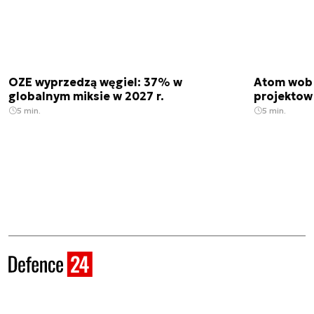
OZE wyprzedzą węgiel: 37% w
Atom wobe
globalnym miksie w 2027 r.
projektow
5 min.
5 min.