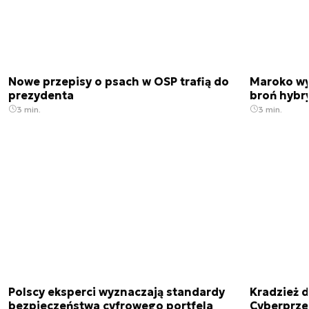
Nowe przepisy o psach w OSP trafią do
Maroko wy
prezydenta
broń hybr
3 min.
3 min.
Polscy eksperci wyznaczają standardy
Kradzież 
bezpieczeństwa cyfrowego portfela
Cyberprze