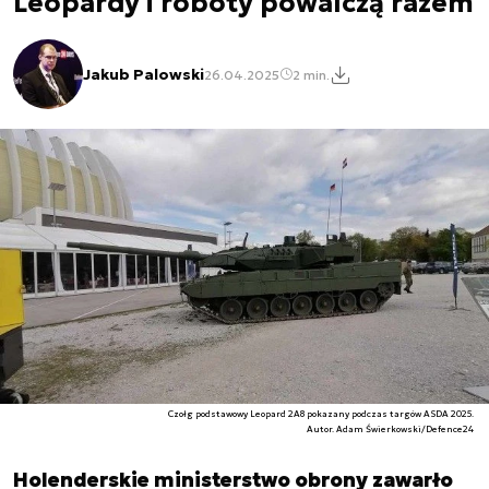
Leopardy i roboty powalczą razem
Jakub Palowski
26.04.2025
2 min.
Czołg podstawowy Leopard 2A8 pokazany podczas targów ASDA 2025.
Autor. Adam Świerkowski/Defence24
Holenderskie ministerstwo obrony zawarło