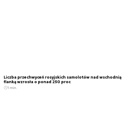
Liczba przechwyceń rosyjskich samolotów nad wschodnią
flanką wzrosła o ponad 250 proc
1 min.