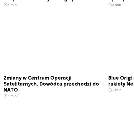
3 min.
2 min.
Zmiany w Centrum Operacji
Blue Origi
Satelitarnych. Dowódca przechodzi do
rakiety N
NATO
3 min.
3 min.