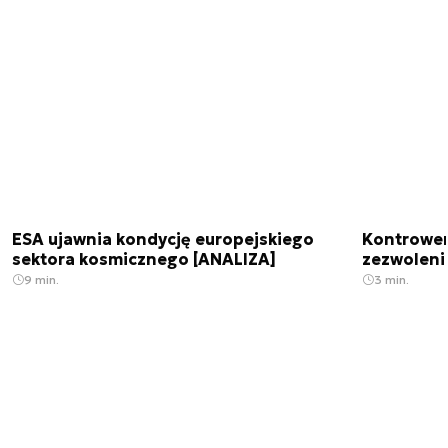
ESA ujawnia kondycję europejskiego
Kontrowers
sektora kosmicznego [ANALIZA]
zezwoleni
9 min.
3 min.