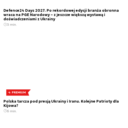
Defence24 Days 2027. Po rekordowej edycji branża obronna
wraca na PGE Narodowy – z jeszcze większą wystawą i
doświadczeniami z Ukrainy
3 min.
PREMIUM
Polska tarcza pod presją Ukrainy i Iranu. Kolejne Patrioty dla
Kijowa?
6 min.