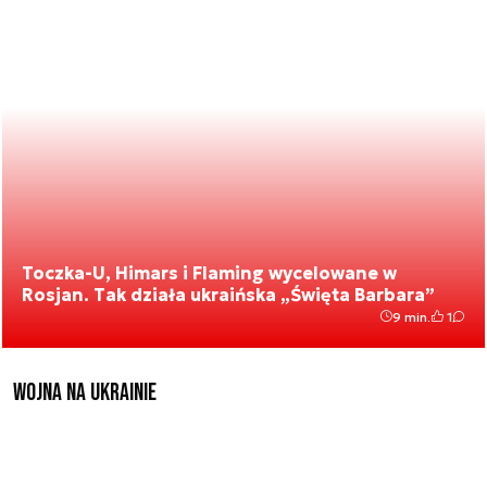
Toczka-U, Himars i Flaming wycelowane w
Rosjan. Tak działa ukraińska „Święta Barbara”
9 min.
1
Wojna na Ukrainie