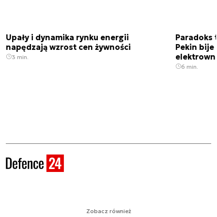
Upały i dynamika rynku energii
Paradoks 
napędzają wzrost cen żywności
Pekin bije
elektrown
3 min.
6 min.
Zobacz również