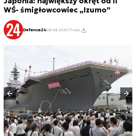
Japonia: największy okręt od II
WŚ- śmigłowcowiec „Izumo”
Defence24
08.08.2013
1 min.
Następny slajd
Poprzedni slajd