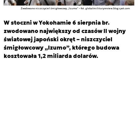
Zwodowano niszczyciel śmigłowcowy „Izumo” – fot. globalmilitaryreview.blogspot.com
W stoczni w Yokohamie 6 sierpnia br.
zwodowano największy od czasów II wojny
światowej japoński okręt – niszczyciel
śmigłowcowy „Izumo”, którego budowa
kosztowała 1,2 miliarda dolarów.