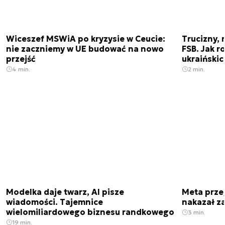
Wiceszef MSWiA po kryzysie w Ceucie:
Trucizny, 
nie zaczniemy w UE budować na nowo
FSB. Jak r
przejść
ukraiński
4 min.
2 min.
Modelka daje twarz, AI pisze
Meta prze
wiadomości. Tajemnice
nakazał z
wielomiliardowego biznesu randkowego
3 min.
19 min.