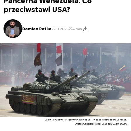
Pancerna Wenezuela. Co
przeciwstawi USA?
Damian Ratka
22.11.2025
4 min.
Czołgi T-72B1 wojsk lądowych Wenezueli, w czasie defilady w Caracas.
Autor. Cancillería del Ecuador/CC BY-SA 2.0