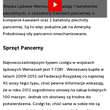
Wojska Lądowe Wenezueli posiadają 7 batalionów
pancernych, 4 szwadrony kawalerii pancernej, 4
kompanie kawalerii oraz 2 bataliony piechoty
pancernej. Są to więc pokaźne jak na Amerykę
Południową siły pancerno-zmechanizowane.
Sprzęt Pancerny
Najnowocześniejszym typem czołgu w wojskach
lądowych Wenezueli jest T-72B1 . Wenezuela kupiła w
latach 2009-2012 od Federacji Rosyjskiej co najmniej
92 wozy tego typu, choć pewne informacje wskazują,
że w roku 2012 uzgodniono umowę na zakup kolejnych
100 maszyn. Jednak ich dostawy są trudne do
potwierdzenia. Czołgi te, choć same w sobie nie są