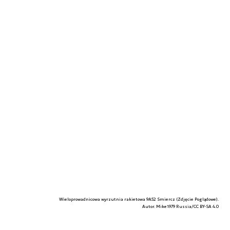
Wieloprowadnicowa wyrzutnia rakietowa 9A52 Smiercz (Zdjęcie Poglądowe).
Autor. Mike1979 Russia/CC BY-SA 4.0