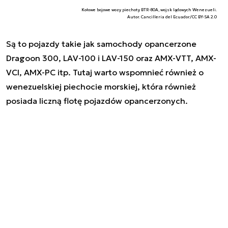
Kołowe bojowe wozy piechoty BTR-80A, wojsk lądowych Wenezueli.
Autor. Cancillería del Ecuador/CC BY-SA 2.0
Są to pojazdy takie jak samochody opancerzone
Dragoon 300, LAV-100 i LAV-150 oraz AMX-VTT, AMX-
VCI, AMX-PC itp. Tutaj warto wspomnieć również o
wenezuelskiej piechocie morskiej, która również
posiada liczną flotę pojazdów opancerzonych.