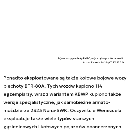
Bojowe wozy piechoty BMP-3, wojsk lądowych Wenezueli.
Autor. Ricardo Patiño/CC BY-SA 2.0
Ponadto eksploatowane są także kołowe bojowe wozy
piechoty BTR-80A. Tych wozów kupiono 114
egzemplarzy, wraz z wariantem KBWP kupiono także
wersje specjalistyczne, jak samobieżne armato-
moździerze 2S23 Nona-SWK. Oczywiście Wenezuela
eksploatuje także wiele typów starszych
gąsienicowych i kołowych pojazdów opancerzonych.