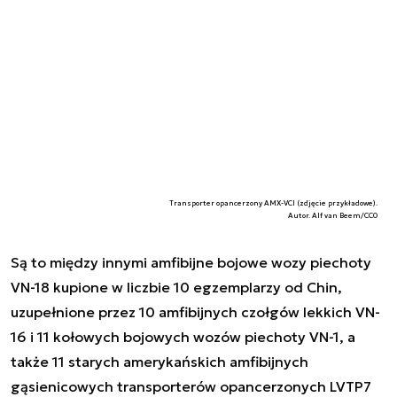
Transporter opancerzony AMX-VCI (zdjęcie przykładowe).
Autor. Alf van Beem/CC0
Są to między innymi amfibijne bojowe wozy piechoty
VN-18 kupione w liczbie 10 egzemplarzy od Chin,
uzupełnione przez 10 amfibijnych czołgów lekkich VN-
16 i 11 kołowych bojowych wozów piechoty VN-1, a
także 11 starych amerykańskich amfibijnych
gąsienicowych transporterów opancerzonych LVTP7