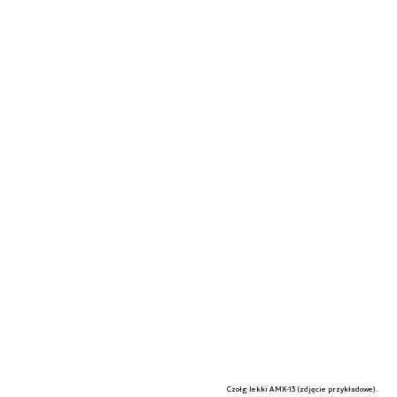
Czołg lekki AMX-13 (zdjęcie przykładowe).