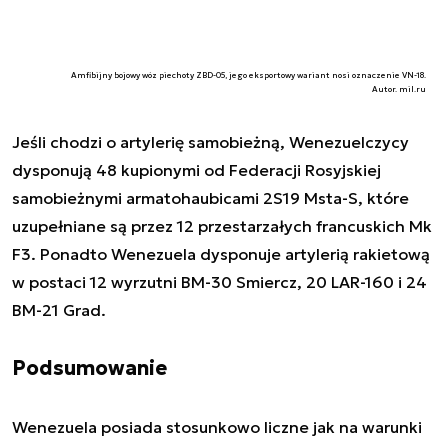
Amfibijny bojowy wóz piechoty ZBD-05, jego eksportowy wariant nosi oznaczenie VN-18.
Autor. mil.ru
Jeśli chodzi o artylerię samobieżną, Wenezuelczycy
dysponują 48 kupionymi od Federacji Rosyjskiej
samobieżnymi armatohaubicami 2S19 Msta-S, które
uzupełniane są przez 12 przestarzałych francuskich Mk
F3. Ponadto Wenezuela dysponuje artylerią rakietową
w postaci 12 wyrzutni BM-30 Smiercz, 20 LAR-160 i 24
BM-21 Grad.
Podsumowanie
Wenezuela posiada stosunkowo liczne jak na warunki