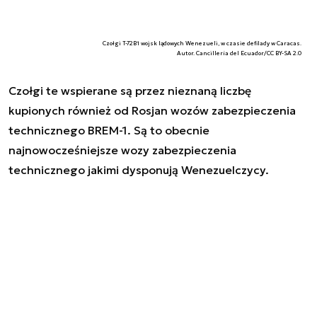
Czołgi T-72B1 wojsk lądowych Wenezueli, w czasie defilady w Caracas.
Autor. Cancillería del Ecuador/CC BY-SA 2.0
Czołgi te wspierane są przez nieznaną liczbę
kupionych również od Rosjan wozów zabezpieczenia
technicznego BREM-1. Są to obecnie
najnowocześniejsze wozy zabezpieczenia
technicznego jakimi dysponują Wenezuelczycy.