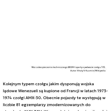
Wóz zabezpieczenia technicznego BREM-1 oparty o podwozie czołgu T-72.
Autor. Vitaly V. Kuzmin/Wikipedia
Kolejnym typem czołgu jakim dysponują wojska
lądowe Wenezueli są kupione od Francji w latach 1973-
1974 czołgi AMX-30. Obecnie pojazdy te występują w
liczbie 81 egzemplarzy zmodernizowanych do