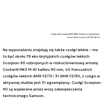
Czołg podstawowy AMX-30B2 (zdjęcie przykładowe).
Autor. Robinsauveur/CC BY-SA 4.0
Na wyposażeniu znajdują się także czołgi lekkie – ma
to być około 78 eks-brytyjskich czołgów lekkich
Scorpion-90 uzbrojonych w niskociśnieniową armatę
Cockerill Mk3 M-A1 kalibru 90 mm, 40 francuskich
czołgów lekkich AMX-13/75 i 31 AMX-13/90, z czego w
aktywnej służbie jest 31 egzemplarzy. Czołgi Scorpion-
90 są wspierane przez wozy zabezpieczenia
technicznego Samson.