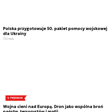
Polska przygotowuje 50. pakiet pomocy wojskowej
dla Ukrainy
2 min.
PREMIUM
Wojna cieni nad Europą. Dron jako wspólna broń
państw, terrorystów i mafii