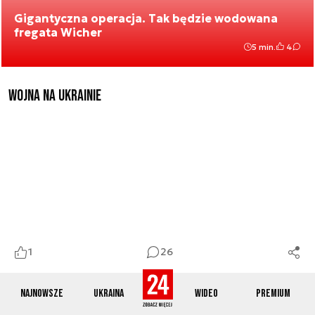
Gigantyczna operacja. Tak będzie wodowana
fregata Wicher
5 min.
4
Wojna na Ukrainie
1
26
Liczba przechwyceń rosyjskich samolotów nad wschodnią
Najnowsze
Ukraina
Wideo
Premium
flanką wzrosła o ponad 250 proc
1 min.